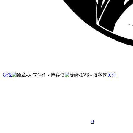
浅浅
关注
0