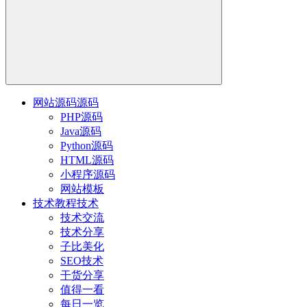
网站源码
源码
PHP源码
Java源码
Python源码
HTML源码
小程序源码
网站模板
技术教程
技术
技术交流
技术分享
子比美化
SEO技术
干货分享
值得一看
每日一览