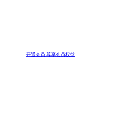
开通会员 尊享会员权益