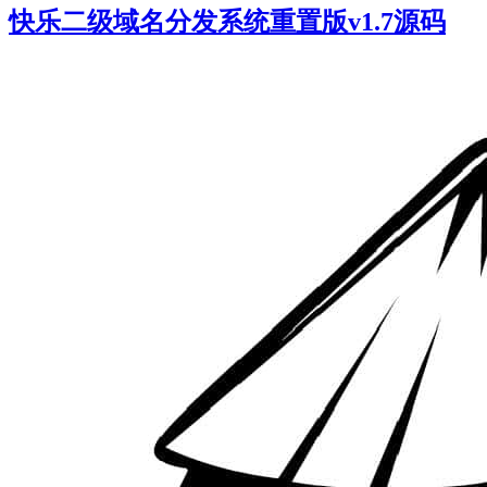
快乐二级域名分发系统重置版v1.7源码