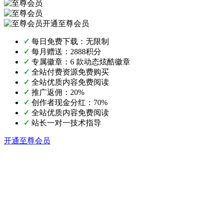
开通至尊会员
✓
每日免费下载：无限制
✓
每月赠送：2888积分
✓
专属徽章：6 款动态炫酷徽章
✓
全站付费资源免费购买
✓
全站优质内容免费阅读
✓
推广返佣：20%
✓
创作者现金分红：70%
✓
全站优质内容免费阅读
✓
站长一对一技术指导
开通至尊会员