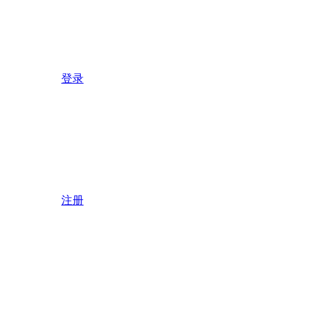
登录
注册