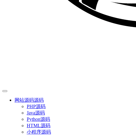
网站源码
源码
PHP源码
Java源码
Python源码
HTML源码
小程序源码