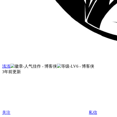
浅浅
3年前更新
关注
私信