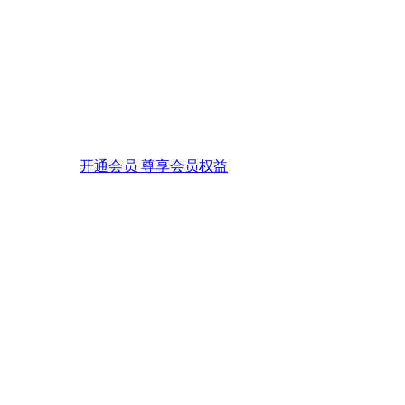
开通会员 尊享会员权益