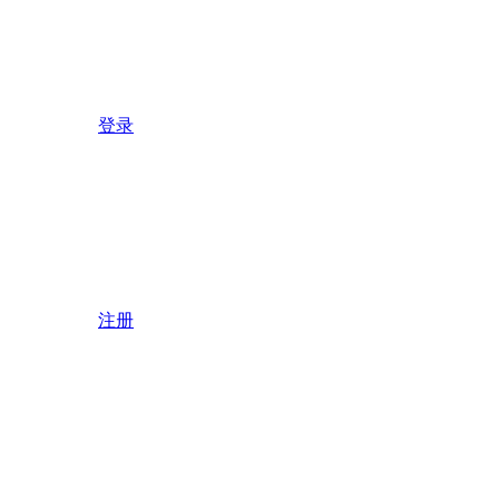
登录
注册