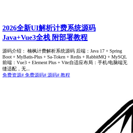
2026全新UI解析计费系统源码
Java+Vue3全栈 附部署教程
源码介绍： 楠枫计费解析系统源码 后端：Java 17 + Spring
Boot + MyBatis-Plus + Sa-Token + Redis + RabbitMQ + MySQL
前端：Vue3 + Element Plus + Vite自适应布局：手机/电脑端无
缝适配，无...
免费资源
# 免费源码
# 源码
# 教程