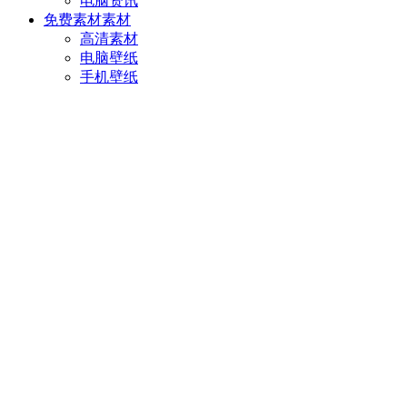
电脑资讯
免费素材
素材
高清素材
电脑壁纸
手机壁纸