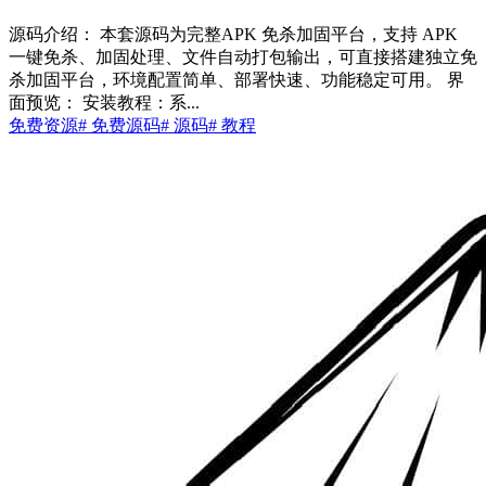
源码介绍： 本套源码为完整APK 免杀加固平台，支持 APK
一键免杀、加固处理、文件自动打包输出，可直接搭建独立免
杀加固平台，环境配置简单、部署快速、功能稳定可用。 界
面预览： 安装教程：系...
免费资源
# 免费源码
# 源码
# 教程