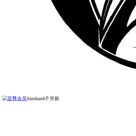
Junshan
4个月前