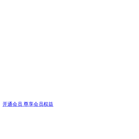
开通会员 尊享会员权益