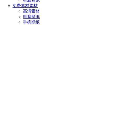
电脑资讯
免费素材
素材
高清素材
电脑壁纸
手机壁纸