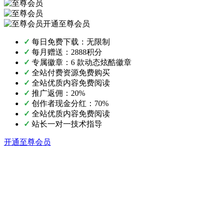
开通至尊会员
✓
每日免费下载：无限制
✓
每月赠送：2888积分
✓
专属徽章：6 款动态炫酷徽章
✓
全站付费资源免费购买
✓
全站优质内容免费阅读
✓
推广返佣：20%
✓
创作者现金分红：70%
✓
全站优质内容免费阅读
✓
站长一对一技术指导
开通至尊会员