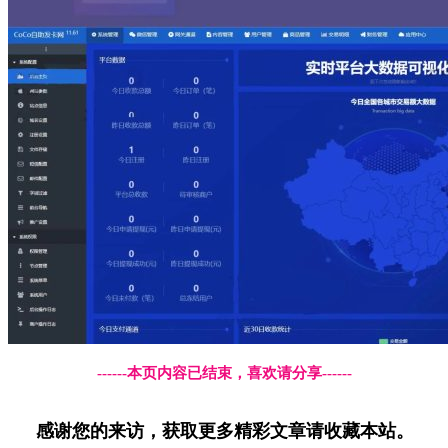
------本页内容已结束，喜欢请分享------
感谢您的来访，获取更多精彩文章请收藏本站。