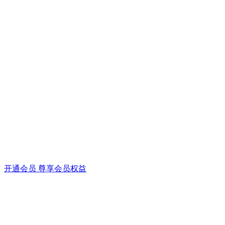
开通会员 尊享会员权益