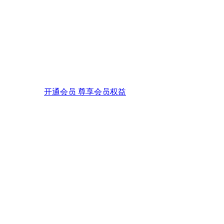
开通会员 尊享会员权益