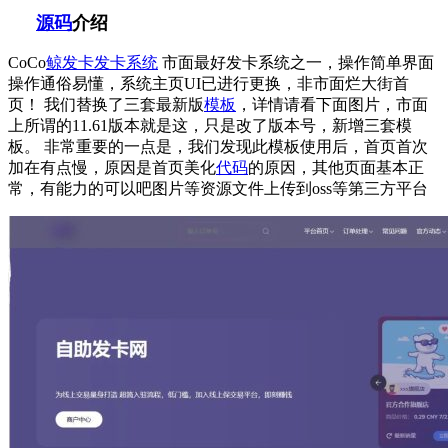
源码
介绍
CoCo
鲸发卡
发卡系统
市面最好发卡系统之一，操作简单界面
操作通俗易懂，系统主页UI已进行更换，非市面烂大街首
页！ 我们替换了三套最新版
模板
，详情请看下面图片，市面
上所谓的11.61版本就是这，只是改了版本号，新增三套模
板。 非常重要的一点是，我们发现此模板使用后，首页首次
加在有点慢，原因是首页美化
代码
的原因，其他页面基本正
常，有能力的可以吧图片等资源文件上传到oss等第三方平台