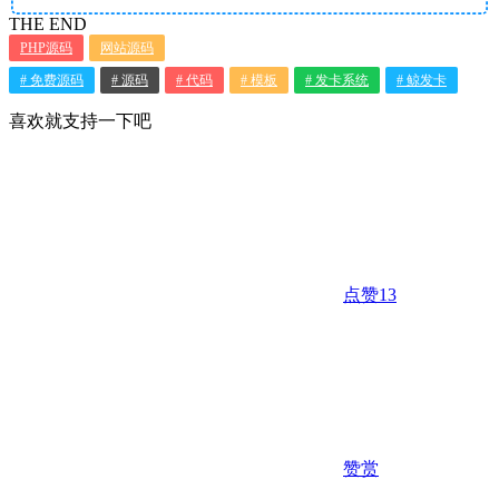
THE END
PHP源码
网站源码
# 免费源码
# 源码
# 代码
# 模板
# 发卡系统
# 鲸发卡
喜欢就支持一下吧
点赞
13
赞赏