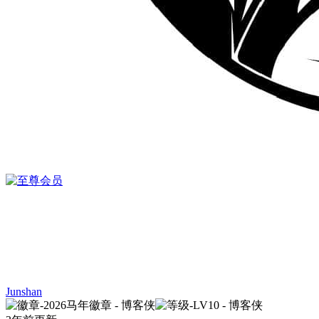
Junshan