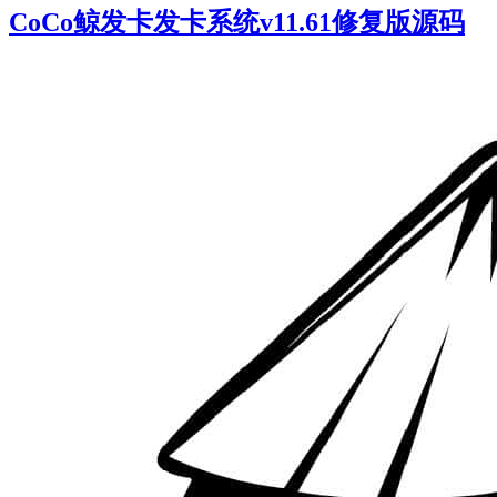
CoCo鲸发卡发卡系统v11.61修复版源码