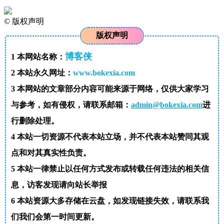
©
版权声明
版权声明
博客侠
1
本网站名称：
2
本站永久网址：
www.bokexia.com
3
本网站的文章部分内容可能来源于网络，仅供大家学习
与参考，如有侵权，请联系邮箱：
admin@bokexia.com
进
行删除处理。
4
本站一切资源不代表本站立场，并不代表本站赞同其观
点和对其真实性负责。
5
本站一律禁止以任何方式发布或转载任何违法的相关信
息，访客发现请向站长举报
6
本站资源大多存储在云盘，如发现链接失效，请联系我
们我们会第一时间更新。