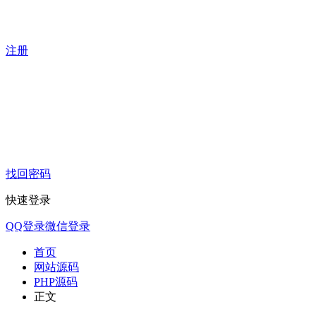
注册
找回密码
快速登录
QQ登录
微信登录
首页
网站源码
PHP源码
正文