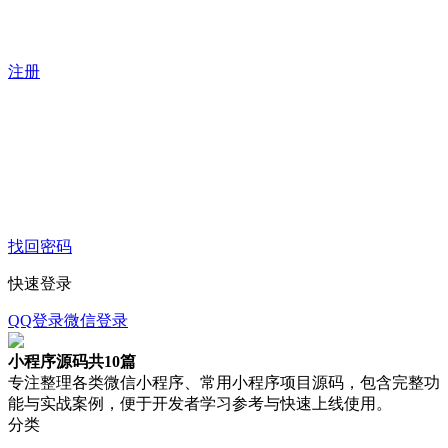
注册
找回密码
快速登录
QQ登录
微信登录
小程序源码
共10篇
专注整理各类微信小程序、常用小程序项目源码，包含完整功
能与实战案例，便于开发者学习参考与快速上线使用。
分类