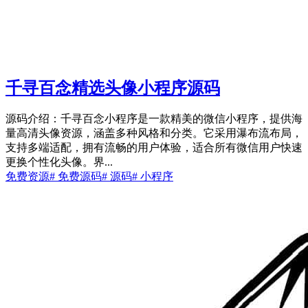
千寻百念精选头像小程序源码
源码介绍：千寻百念小程序是一款精美的微信小程序，提供海
量高清头像资源，涵盖多种风格和分类。它采用瀑布流布局，
支持多端适配，拥有流畅的用户体验，适合所有微信用户快速
更换个性化头像。界...
免费资源
# 免费源码
# 源码
# 小程序