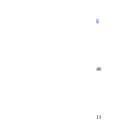
0
46
11