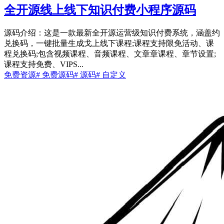
全开源线上线下知识付费小程序源码
源码介绍：这是一款最新全开源运营级知识付费系统，涵盖约
兑换码，一键批量生成戈上线下课程;课程支持限免活动、课
程兑换码;包含视频课程、音频课程、文章章课程、章节设置;
课程支持免费、VIPS...
免费资源
# 免费源码
# 源码
# 自定义