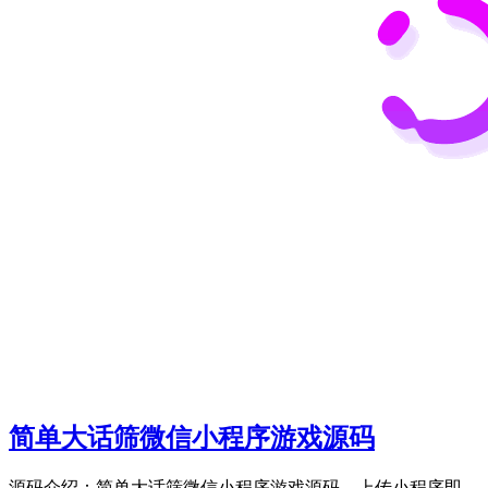
简单大话筛微信小程序游戏源码
源码介绍：简单大话筛微信小程序游戏源码，上传小程序即