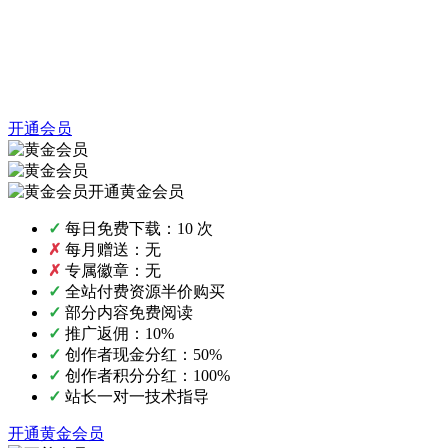
开通会员
开通黄金会员
✓
每日免费下载：10 次
✗
每月赠送：无
✗
专属徽章：无
✓
全站付费资源半价购买
✓
部分内容免费阅读
✓
推广返佣：10%
✓
创作者现金分红：50%
✓
创作者积分分红：100%
✓
站长一对一技术指导
开通黄金会员