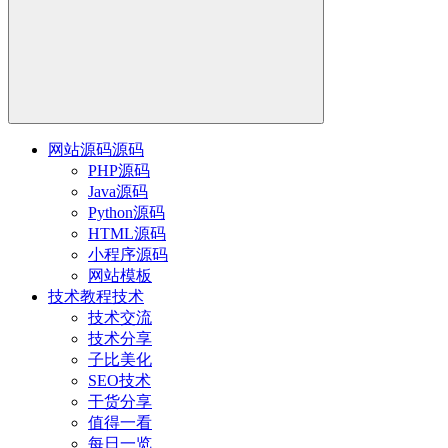
网站源码
源码
PHP源码
Java源码
Python源码
HTML源码
小程序源码
网站模板
技术教程
技术
技术交流
技术分享
子比美化
SEO技术
干货分享
值得一看
每日一览