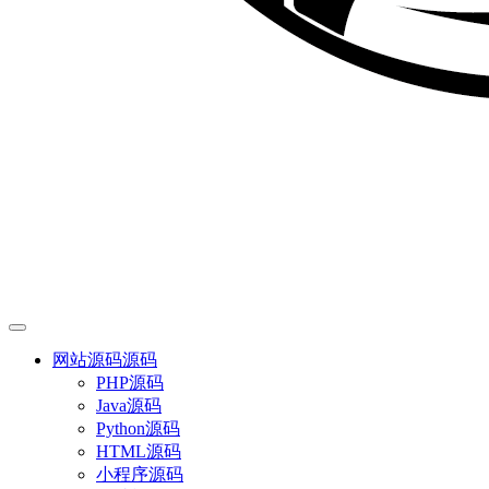
网站源码
源码
PHP源码
Java源码
Python源码
HTML源码
小程序源码