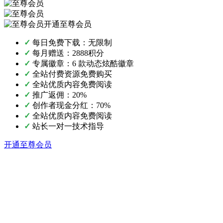
开通至尊会员
✓
每日免费下载：无限制
✓
每月赠送：2888积分
✓
专属徽章：6 款动态炫酷徽章
✓
全站付费资源免费购买
✓
全站优质内容免费阅读
✓
推广返佣：20%
✓
创作者现金分红：70%
✓
全站优质内容免费阅读
✓
站长一对一技术指导
开通至尊会员