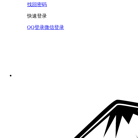
找回密码
快速登录
QQ登录
微信登录