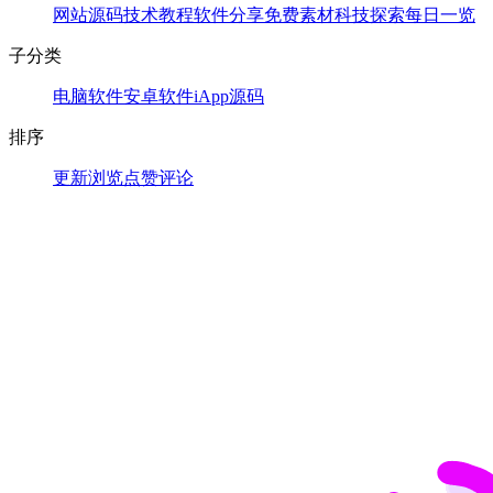
网站源码
技术教程
软件分享
免费素材
科技探索
每日一览
子分类
电脑软件
安卓软件
iApp源码
排序
更新
浏览
点赞
评论