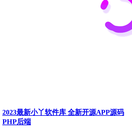
2023最新小丫软件库 全新开源APP源码
PHP后端