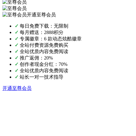
开通至尊会员
✓
每日免费下载：无限制
✓
每月赠送：2888积分
✓
专属徽章：6 款动态炫酷徽章
✓
全站付费资源免费购买
✓
全站优质内容免费阅读
✓
推广返佣：20%
✓
创作者现金分红：70%
✓
全站优质内容免费阅读
✓
站长一对一技术指导
开通至尊会员