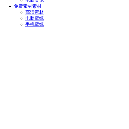
电脑资讯
免费素材
素材
高清素材
电脑壁纸
手机壁纸