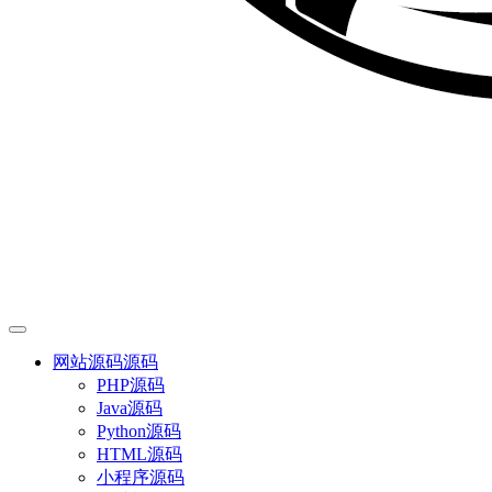
网站源码
源码
PHP源码
Java源码
Python源码
HTML源码
小程序源码