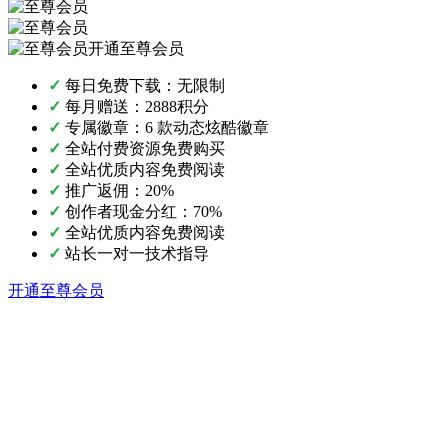
开通至尊会员
✓
每日免费下载：无限制
✓
每月赠送：2888积分
✓
专属徽章：6 款动态炫酷徽章
✓
全站付费资源免费购买
✓
全站优质内容免费阅读
✓
推广返佣：20%
✓
创作者现金分红：70%
✓
全站优质内容免费阅读
✓
站长一对一技术指导
开通至尊会员