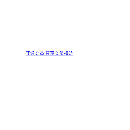
开通会员 尊享会员权益