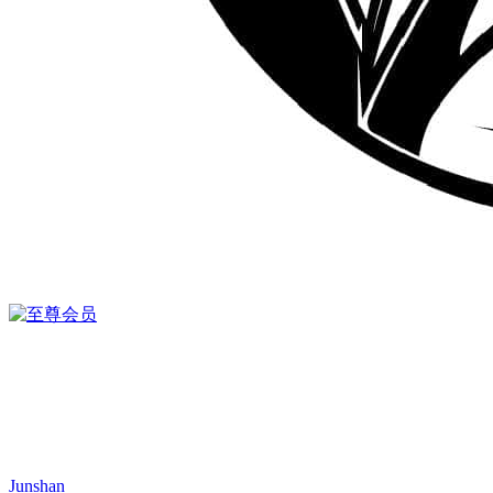
Junshan