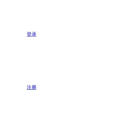
登录
注册