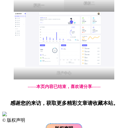
模板二
模板
一
用户中心
------本页内容已结束，喜欢请分享------
感谢您的来访，获取更多精彩文章请收藏本站。
©
版权声明