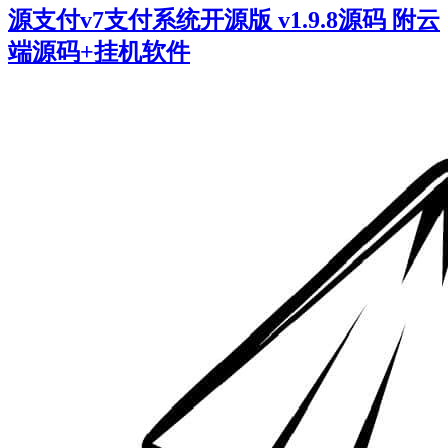
源支付v7支付系统开源版 v1.9.8源码 附云
端源码+挂机软件