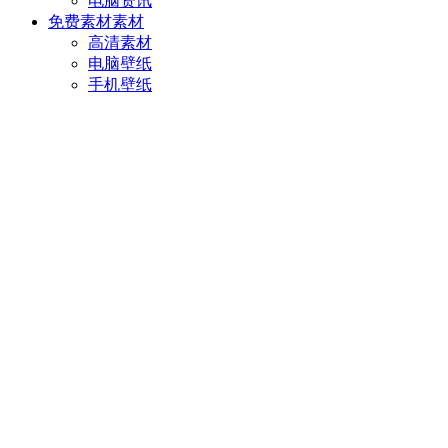
电脑资讯
免费素材
素材
高清素材
电脑壁纸
手机壁纸