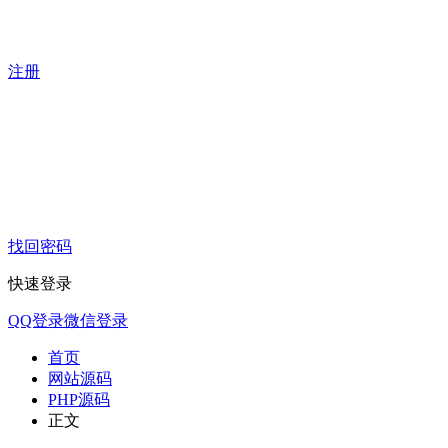
注册
找回密码
快速登录
QQ登录
微信登录
首页
网站源码
PHP源码
正文