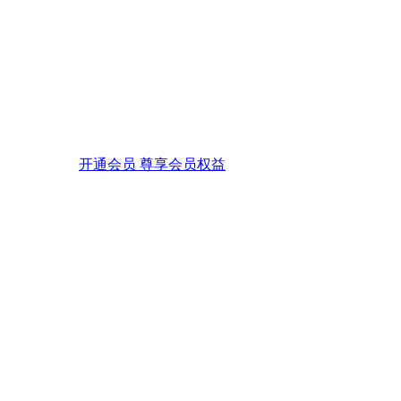
开通会员 尊享会员权益