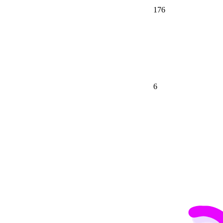
176
6