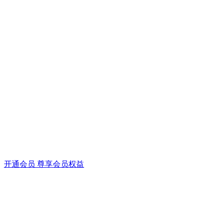
开通会员 尊享会员权益