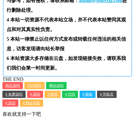
与参考，如有侵权，请联系邮箱：
admin@bokexia.com
进
行删除处理。
4
本站一切资源不代表本站立场，并不代表本站赞同其观
点和对其真实性负责。
5
本站一律禁止以任何方式发布或转载任何违法的相关信
息，访客发现请向站长举报
6
本站资源大多存储在云盘，如发现链接失效，请联系我
们我们会第一时间更新。
THE END
精品源码
PHP源码
网站源码
# 免费源码
# 源码
# 教程
# 代码
# 模板
# 导航页
# 原创
# 网站导航
喜欢就支持一下吧