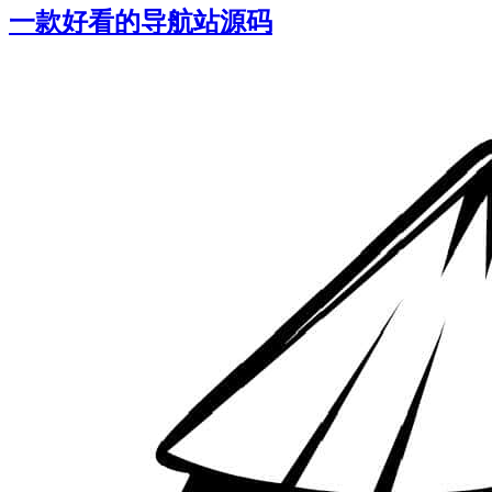
一款好看的导航站源码