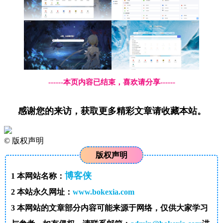
------本页内容已结束，喜欢请分享------
感谢您的来访，获取更多精彩文章请收藏本站。
©
版权声明
版权声明
博客侠
1
本网站名称：
2
本站永久网址：
www.bokexia.com
3
本网站的文章部分内容可能来源于网络，仅供大家学习