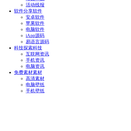
活动线报
软件分享
软件
安卓软件
苹果软件
电脑软件
iApp源码
易语言源码
科技探索
科技
互联网资讯
手机资讯
电脑资讯
免费素材
素材
高清素材
电脑壁纸
手机壁纸