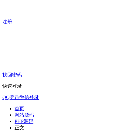
注册
找回密码
快速登录
QQ登录
微信登录
首页
网站源码
PHP源码
正文