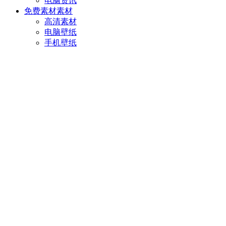
电脑资讯
免费素材
素材
高清素材
电脑壁纸
手机壁纸