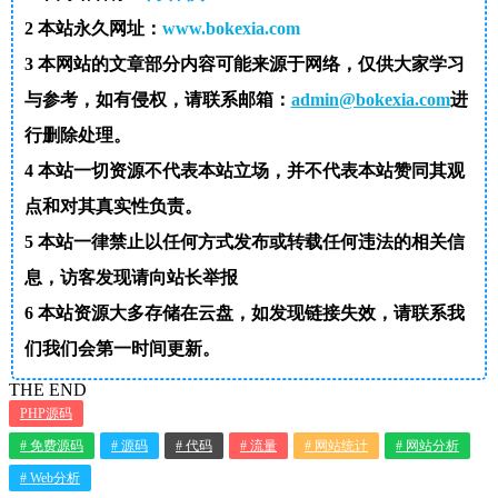
2
本站永久网址：
www.bokexia.com
3
本网站的文章部分内容可能来源于网络，仅供大家学习
与参考，如有侵权，请联系邮箱：
admin@bokexia.com
进
行删除处理。
4
本站一切资源不代表本站立场，并不代表本站赞同其观
点和对其真实性负责。
5
本站一律禁止以任何方式发布或转载任何违法的相关信
息，访客发现请向站长举报
6
本站资源大多存储在云盘，如发现链接失效，请联系我
们我们会第一时间更新。
THE END
PHP源码
# 免费源码
# 源码
# 代码
# 流量
# 网站统计
# 网站分析
# Web分析