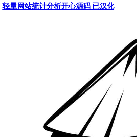
轻量网站统计分析开心源码 已汉化