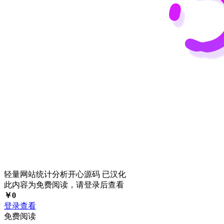
轻量网站统计分析开心源码 已汉化
此内容为免费阅读，请登录后查看
￥
0
登录查看
免费阅读