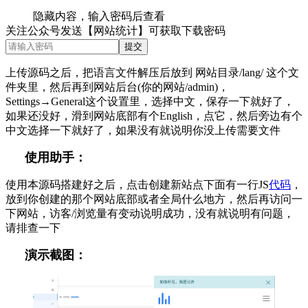
隐藏内容，输入密码后查看
关注公众号发送【网站统计】可获取下载密码
提交
上传源码之后，把语言文件解压后放到 网站目录/lang/ 这个文
件夹里，然后再到网站后台(你的网站/admin)，
Settings→General这个设置里，选择中文，保存一下就好了，
如果还没好，滑到网站底部有个English，点它，然后旁边有个
中文选择一下就好了，如果没有就说明你没上传需要文件
使用助手：
使用本源码搭建好之后，点击创建新站点下面有一行JS
代码
，
放到你创建的那个网站底部或者全局什么地方，然后再访问一
下网站，访客/浏览量有变动说明成功，没有就说明有问题，
请排查一下
演示截图：