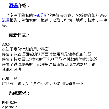
源码
介绍：
一个专注于隐私的
Web分析
软件解决方案。 它提供详细的Web
流量
报告，例如实时，概述，获取，行为，地理，技术，事件
等。
更新日志：
3.6.0
改进了定价计划的用户界面
修复了从管理面板编辑页面时禁用可见性字段的问题
修复了按发票 ID 搜索时不包括已取消付款的付款过滤器
修复了过滤结果时不记住用户仪表板日期过滤器的问题
其他小改进
已知问题
时区有问题，少了八个小时，大佬可以修复一下
系统需求：
PHP 8.0+
Apache 2+