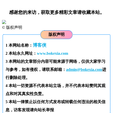
感谢您的来访，获取更多精彩文章请收藏本站。
©
版权声明
版权声明
博客侠
1
本网站名称：
2
本站永久网址：
www.bokexia.com
3
本网站的文章部分内容可能来源于网络，仅供大家学习
与参考，如有侵权，请联系邮箱：
admin@bokexia.com
进
行删除处理。
4
本站一切资源不代表本站立场，并不代表本站赞同其观
点和对其真实性负责。
5
本站一律禁止以任何方式发布或转载任何违法的相关信
息，访客发现请向站长举报