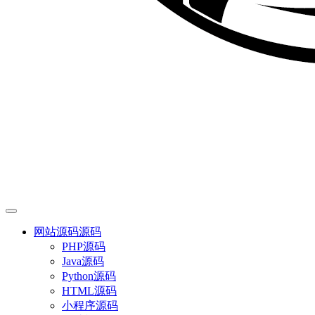
网站源码
源码
PHP源码
Java源码
Python源码
HTML源码
小程序源码