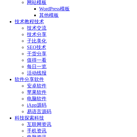
网站模板
WordPress模板
其他模板
技术教程
技术
技术交流
技术分享
子比美化
SEO技术
干货分享
值得一看
每日一览
活动线报
软件分享
软件
安卓软件
苹果软件
电脑软件
iApp源码
易语言源码
科技探索
科技
互联网资讯
手机资讯