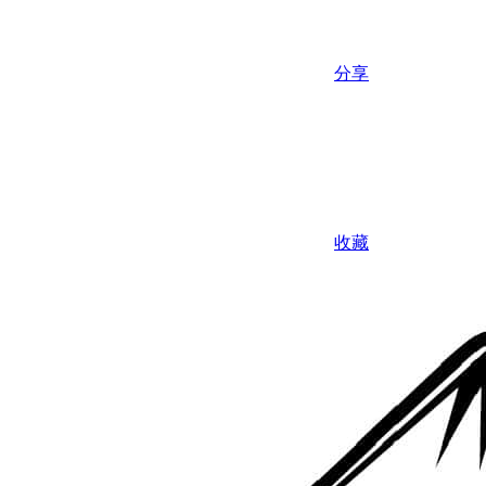
分享
收藏