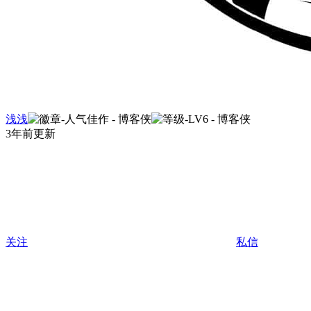
浅浅
3年前更新
关注
私信