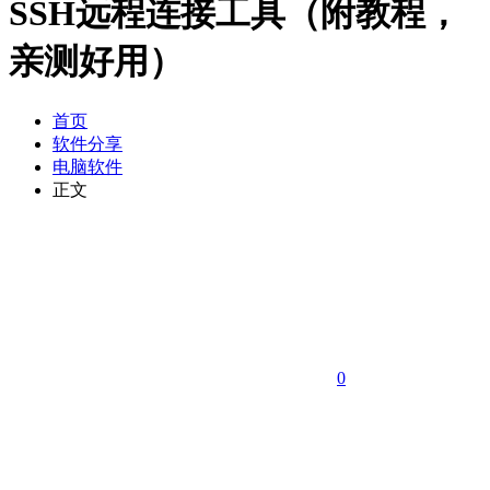
SSH远程连接工具（附教程，
亲测好用）
首页
软件分享
电脑软件
正文
0