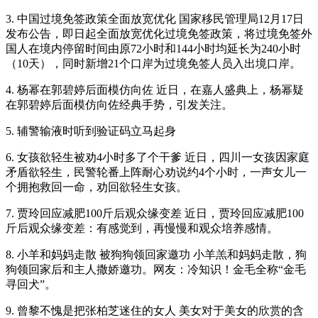
3. 中国过境免签政策全面放宽优化 国家移民管理局12月17日
发布公告，即日起全面放宽优化过境免签政策，将过境免签外
国人在境内停留时间由原72小时和144小时均延长为240小时
（10天），同时新增21个口岸为过境免签人员入出境口岸。
4. 杨幂在郭碧婷后面模仿向佐 近日，在嘉人盛典上，杨幂疑
在郭碧婷后面模仿向佐经典手势，引发关注。
5. 辅警输液时听到验证码立马起身
6. 女孩欲轻生被劝4小时多了个干爹 近日，四川一女孩因家庭
矛盾欲轻生，民警轮番上阵耐心劝说约4个小时，一声女儿一
个拥抱救回一命，劝回欲轻生女孩。
7. 贾玲回应减肥100斤后观众缘变差 近日，贾玲回应减肥100
斤后观众缘变差：有感觉到，再慢慢和观众培养感情。
8. 小羊和妈妈走散 被狗狗领回家邀功 小羊羔和妈妈走散，狗
狗领回家后和主人撒娇邀功。网友：冷知识！金毛全称“金毛
寻回犬”。
9. 曾黎不愧是把张柏芝迷住的女人 美女对于美女的欣赏的含