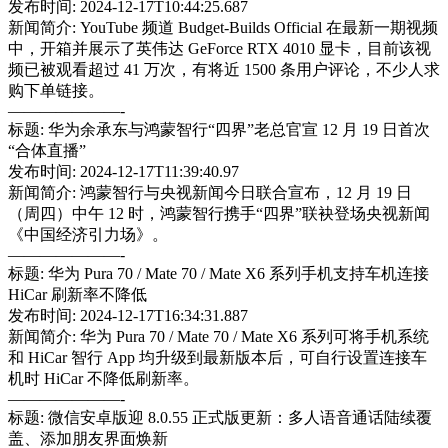
发布时间: 2024-12-17T10:44:25.687
新闻简介: YouTube 频道 Budget-Builds Official 在最新一期视频
中，开箱并展示了英伟达 GeForce RTX 4010 显卡，目前该视
频已被观看超过 41 万次，有将近 1500 条用户评论，不少人求
购下单链接。
———————-
标题: 华为余承东与鸿蒙智行“四界”老总官宣 12 月 19 日首次
“合体直播”
发布时间: 2024-12-17T11:39:40.97
新闻简介: 鸿蒙智行与央视新闻今日联合宣布，12 月 19 日
（周四）中午 12 时，鸿蒙智行携手“四界”联袂登场央视新闻
《中国经济引力场》。
———————-
标题: 华为 Pura 70 / Mate 70 / Mate X6 系列手机支持车机连接
HiCar 刷新率不降低
发布时间: 2024-12-17T16:34:31.887
新闻简介: 华为 Pura 70 / Mate 70 / Mate X6 系列可将手机系统
和 HiCar 智行 App 均升级到最新版本后，可自行设置连接车
机时 HiCar 不降低刷新率。
———————-
标题: 微信安卓版迎 8.0.55 正式版更新：多人语音通话陆续覆
盖、添加朋友界面焕新