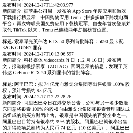
发布时间: 2024-12-17T11:42:03.977
新闻简介: 据苹果公司周一发布的 App Store 年度应用和游戏
下载排行榜显示，中国购物应用 Temu（拼多多旗下跨境电商
平台）再次蝉联美国免费应用下载榜冠军。自去年首次登顶并
取代 TikTok 以来，Temu 已连续两年占据榜首位置。
———————-
标题: 索泰曝光英伟达 RTX 50 系列首批阵容：5090 显卡配
32GB GDDR7 显存
发布时间: 2024-12-17T10:13:06.597
新闻简介: 科技媒体 videocardz 昨日（12 月 16 日）发布博
文，报道称根据索泰（ZOTAC）官网显示的信息，发现了英
伟达 GeForce RTX 50 系列显卡的首批阵容。
———————-
标题: 阿里巴巴：拟 74 亿元向雅戈尔集团等出售银泰 100% 股
权，预计亏损约 93 亿元
发布时间: 2024-12-17T12:22:28.26
新闻简介: 阿里巴巴今日在港交所公告，公司与另一名少数股
东同意将银泰 100% 的股权向由雅戈尔集团和银泰管理团队成
员组成的购买方财团出售。银泰是中国领先的百货企业之一。
阿里巴巴目前持有银泰约 99% 的股权。阿里巴巴就银泰出售
的所得款项总额约为人民币 74 亿元（10 亿美元）。阿里巴巴