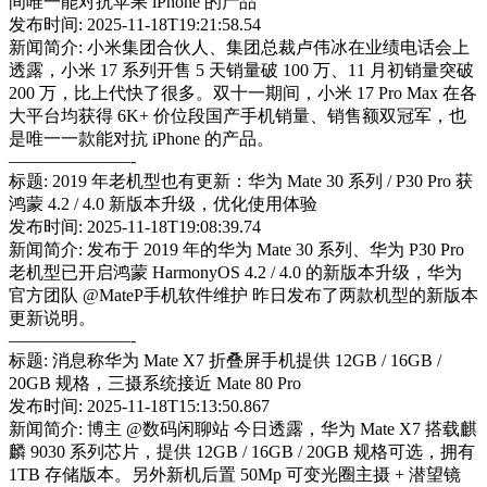
间唯一能对抗苹果 iPhone 的产品
发布时间: 2025-11-18T19:21:58.54
新闻简介: 小米集团合伙人、集团总裁卢伟冰在业绩电话会上
透露，小米 17 系列开售 5 天销量破 100 万、11 月初销量突破
200 万，比上代快了很多。双十一期间，小米 17 Pro Max 在各
大平台均获得 6K+ 价位段国产手机销量、销售额双冠军，也
是唯一一款能对抗 iPhone 的产品。
———————-
标题: 2019 年老机型也有更新：华为 Mate 30 系列 / P30 Pro 获
鸿蒙 4.2 / 4.0 新版本升级，优化使用体验
发布时间: 2025-11-18T19:08:39.74
新闻简介: 发布于 2019 年的华为 Mate 30 系列、华为 P30 Pro
老机型已开启鸿蒙 HarmonyOS 4.2 / 4.0 的新版本升级，华为
官方团队 @MateP手机软件维护 昨日发布了两款机型的新版本
更新说明。
———————-
标题: 消息称华为 Mate X7 折叠屏手机提供 12GB / 16GB /
20GB 规格，三摄系统接近 Mate 80 Pro
发布时间: 2025-11-18T15:13:50.867
新闻简介: 博主 @数码闲聊站 今日透露，华为 Mate X7 搭载麒
麟 9030 系列芯片，提供 12GB / 16GB / 20GB 规格可选，拥有
1TB 存储版本。另外新机后置 50Mp 可变光圈主摄 + 潜望镜