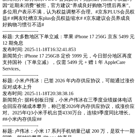
因“近期未消费”被拒，官方建议“养成良好购物习惯后再来”。
多位用户表示不满，认为权益调整不合理。#京东PLUS会员权
益# #网友吐槽京东plus会员权益缩水# #京东建议会员养成良
好购物习惯引不适#
———————-
标题: 大多数地区下单立减：苹果 iPhone 17 256G 京东 5499 元
12 期免息
发布时间: 2025-11-18T16:32:41.853
新闻简介: iPhone 17 256GB 定价 5999 元，今日部分地区再度
支持国补（下单立减），仅需 5499 元 + 赠 1 年 AppleCare
Services。
———————-
标题: 小米卢伟冰：已签 2026 年内存供应协议，可能通过涨价
应对成本上升
发布时间: 2025-11-18T20:38:38.16
新闻简介: 据科创板日报，小米卢伟冰在三季度业绩媒体电话
会回应存储成本攀升，称已签2026年内存供应协议，或涨价应
对。2025年Q3小米手机出货4330万台，连续9季度同比增长。
##小米内存供应##
———————-
标题: 卢伟冰：小米 17 系列手机销量已破 200 万，是双十一期