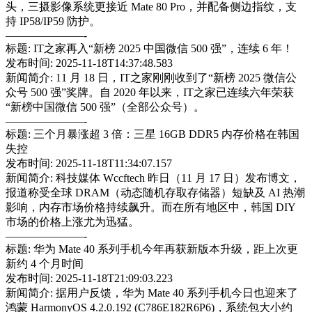
头，三摄影像系统更接近 Mate 80 Pro，并配备侧边指纹，支
持 IP58/IP59 防护。
———————-
标题: IT之家再入“新榜 2025 中国微信 500 强”，连续 6 年！
发布时间: 2025-11-18T14:37:48.583
新闻简介: 11 月 18 日，IT之家刚刚收到了“新榜 2025 微信公
众号 500 强”奖牌。自 2020 年以来，IT之家已连续六年荣获
“新榜中国微信 500 强”（全部公众号）。
———————-
标题: 三个月暴涨超 3 倍：三星 16GB DDR5 内存价格在韩国
失控
发布时间: 2025-11-18T11:34:07.157
新闻简介: 科技媒体 Wccftech 昨日（11 月 17 日）发布博文，
报道称受全球 DRAM（动态随机存取存储器）短缺及 AI 热潮
影响，内存市场价格持续飙升。而在所有地区中，韩国 DIY
市场的价格上涨尤为迅猛。
———————-
标题: 华为 Mate 40 系列手机今年再获新版本升级，距上次更
新约 4 个月时间
发布时间: 2025-11-18T21:09:03.223
新闻简介: 据用户反馈，华为 Mate 40 系列手机今日也迎来了
鸿蒙 HarmonyOS 4.2.0.192 (C786E182R6P6)，系统包大小约