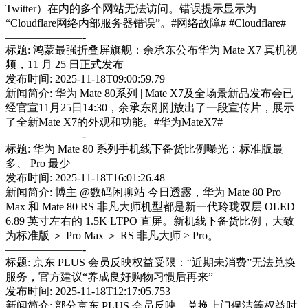
Twitter）在内的多个网站无法访问。错误提示显示为
“Cloudflare网络内部服务器错误”。#网络故障# #Cloudflare#
———————-
标题: 鸿蒙最强折叠屏旗舰：余承东公布华为 Mate X7 真机视
频，11 月 25 日正式发布
发布时间: 2025-11-18T09:00:59.79
新闻简介: 华为 Mate 80系列 | Mate X7及全场景新品发布会已
经官宣11月25日14:30，余承东刚刚放出了一段宣传片，展示
了全新Mate X7的外观和功能。#华为MateX7#
———————-
标题: 华为 Mate 80 系列手机线下备货比例曝光：标准版最
多、 Pro 最少
发布时间: 2025-11-18T16:01:26.48
新闻简介: 博主 @数码闲聊站 今日透露，华为 Mate 80 Pro
Max 和 Mate 80 RS 非凡大师机型都是新一代玲珑双层 OLED
6.89 英寸左右的 1.5K LTPO 直屏。新机线下备货比例，大致
为标准版 ＞ Pro Max ＞ RS 非凡大师 ≥ Pro。
———————-
标题: 京东 PLUS 会员反映权益受限：“近期未消费”无法兑换
服务，官方建议“养成良好购物习惯后再来”
发布时间: 2025-11-18T12:17:05.753
新闻简介: 部分京东 PLUS 会员反映，兑换上门保洁等权益时