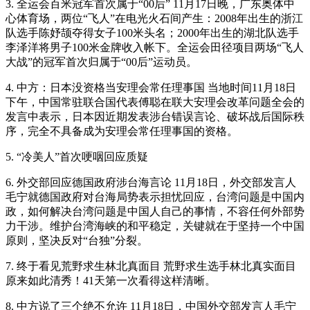
3. 全运会百米冠军首次属于“00后” 11月17日晚，广东奥体中
心体育场，两位“飞人”在电光火石间产生：2008年出生的浙江
队选手陈妤颉夺得女子100米头名；2000年出生的湖北队选手
李泽洋将男子100米金牌收入帐下。全运会田径项目两场“飞人
大战”的冠军首次归属于“00后”运动员。
4. 中方：日本没资格当安理会常任理事国 当地时间11月18日
下午，中国常驻联合国代表傅聪在联大安理会改革问题全会的
发言中表示，日本因近期发表涉台错误言论、破坏战后国际秩
序，完全不具备成为安理会常任理事国的资格。
5. “冷美人”首次哽咽回应质疑
6. 外交部回应德国政府涉台海言论 11月18日，外交部发言人
毛宁就德国政府对台海局势表示担忧回应，台湾问题是中国内
政，如何解决台湾问题是中国人自己的事情，不容任何外部势
力干涉。维护台湾海峡的和平稳定，关键就在于坚持一个中国
原则，坚决反对“台独”分裂。
7. 终于看见荒野求生林北真面目 荒野求生选手林北真实面目
原来如此清秀！41天第一次看得这样清晰。
8. 中方说了三个绝不允许 11月18日，中国外交部发言人毛宁