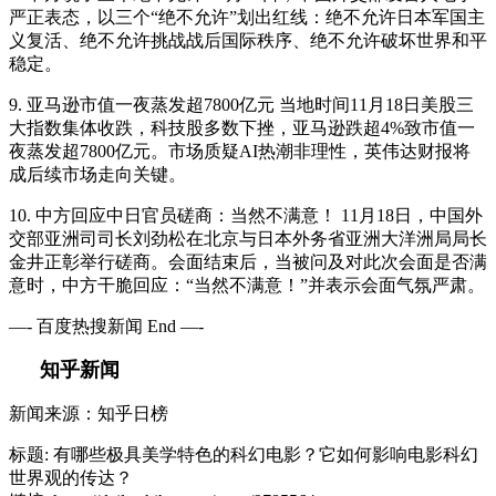
严正表态，以三个“绝不允许”划出红线：绝不允许日本军国主
义复活、绝不允许挑战战后国际秩序、绝不允许破坏世界和平
稳定。
9. 亚马逊市值一夜蒸发超7800亿元 当地时间11月18日美股三
大指数集体收跌，科技股多数下挫，亚马逊跌超4%致市值一
夜蒸发超7800亿元。市场质疑AI热潮非理性，英伟达财报将
成后续市场走向关键。
10. 中方回应中日官员磋商：当然不满意！ 11月18日，中国外
交部亚洲司司长刘劲松在北京与日本外务省亚洲大洋洲局局长
金井正彰举行磋商。会面结束后，当被问及对此次会面是否满
意时，中方干脆回应：“当然不满意！”并表示会面气氛严肃。
—- 百度热搜新闻 End —-
知乎新闻
新闻来源：知乎日榜
标题: 有哪些极具美学特色的科幻电影？它如何影响电影科幻
世界观的传达？