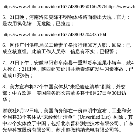
https://www.zhihu.com/video/1677488609601662976https://www.z
5、21日晚，河南洛阳突降不明物体将路面砸出大坑，官方：
是农用氯化铵，无危险，已拉走；
https://www.zhihu.com/video/1677488692204335104
6、网传广州供电局员工遭妻子举报行贿30万入职，回应：已
成立核查组。此前工作人员称：信息有不实，已报警；
7、21日下午，安徽阜阳市阜南县一重型货车追尾小轿车，致4
人死亡；21日晚，陕西延安延川县新泰煤矿发生闪爆事故，已
造成11死9伤；
8、美方宣布将27个中国实体从"未经验证清单"剔除，外交
部：中方欢迎；美国商务部长雷蒙多将于8月27日至30日访
华；
财联社8月22日电，美国商务部在一份声明中宣布，工业和安
全局将33个实体从“未经验证清单”（Unverified List）剔除，其
中27个实体位于中国，包括北京普科测控技术有限公司、广东
光华科技股份有限公司、苏州超微精纳光电有限公司等。