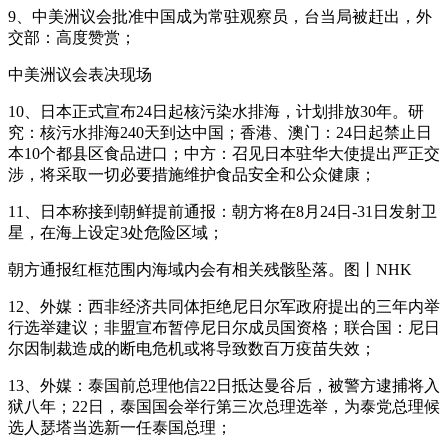
9、中美洲议会批准中国成为常驻观察员，台当局被赶出，外
交部：高度赞赏；
中美洲议会表决现场
10、日本正式宣布24日起核污染水排海，计划排放30年。研
究：核污水排海240天到达中国；香港、澳门：24日起禁止日
本10个都县区食品进口；中方：召见日本驻华大使提出严正交
涉，将采取一切必要措施维护食品安全和公众健康；
11、日本称接到朝鲜提前通报：朝方将在8月24日-31日发射卫
星，在海上设定3处危险区域；
朝方通报红框范围内海域内会有相关残骸坠落。图丨NHK
12、外媒：西非经济共同体拒绝尼日尔军政府提出的三年内举
行选举建议；非盟宣布暂停尼日尔成员国资格；联合国：尼日
尔因制裁造成的断电危机或将导致数百万疫苗失效；
13、外媒：泰国前总理他信22日抵达曼谷后，被警方逮捕将入
狱八年；22日，泰国国会举行第三次总理选举，为泰党总理候
选人瑟塔当选新一任泰国总理；