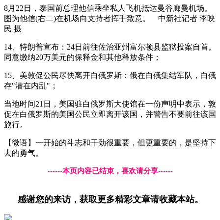
8月22日，泰国前总理他信乘坐私人飞机抵达曼谷廊曼机场。
图为他信(右二)在机场向支持者挥手致意。 中新社记者 李映
民 摄
14、特朗普宣布：24日前往佐治亚州富尔顿县监狱投案自首。
同意缴纳20万美元的保释金和其他释放条件；
15、美敦促公民尽快离开白俄罗斯：俄在白俄集结军队，白俄
存"潜在内乱"；
当地时间21日，美国驻白俄罗斯大使馆在一份声明中表示，敦
促在白俄罗斯的美国公民立即离开该国，并警告不要前往该国
旅行。
【微语】一开始的斗志和干劲很重要，但更重要的，是坚持下
去的勇气。
------本页内容已结束，喜欢请分享------
感谢您的来访，获取更多精彩文章请收藏本站。