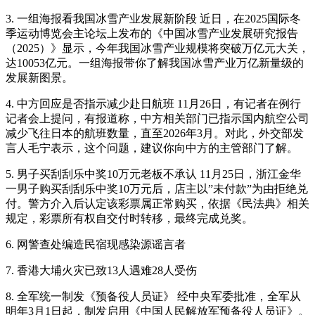
3. 一组海报看我国冰雪产业发展新阶段 近日，在2025国际冬
季运动博览会主论坛上发布的《中国冰雪产业发展研究报告
（2025）》显示，今年我国冰雪产业规模将突破万亿元大关，
达10053亿元。一组海报带你了解我国冰雪产业万亿新量级的
发展新图景。
4. 中方回应是否指示减少赴日航班 11月26日，有记者在例行
记者会上提问，有报道称，中方相关部门已指示国内航空公司
减少飞往日本的航班数量，直至2026年3月。对此，外交部发
言人毛宁表示，这个问题，建议你向中方的主管部门了解。
5. 男子买刮刮乐中奖10万元老板不承认 11月25日，浙江金华
一男子购买刮刮乐中奖10万元后，店主以”未付款”为由拒绝兑
付。警方介入后认定该彩票属正常购买，依据《民法典》相关
规定，彩票所有权自交付时转移，最终完成兑奖。
6. 网警查处编造民宿现感染源谣言者
7. 香港大埔火灾已致13人遇难28人受伤
8. 全军统一制发《预备役人员证》 经中央军委批准，全军从
明年3月1日起，制发启用《中国人民解放军预备役人员证》。