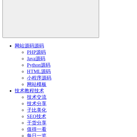
网站源码
源码
PHP源码
Java源码
Python源码
HTML源码
小程序源码
网站模板
技术教程
技术
技术交流
技术分享
子比美化
SEO技术
干货分享
值得一看
每日一览