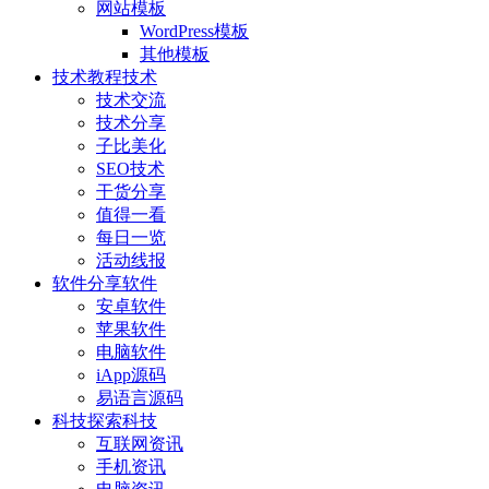
网站模板
WordPress模板
其他模板
技术教程
技术
技术交流
技术分享
子比美化
SEO技术
干货分享
值得一看
每日一览
活动线报
软件分享
软件
安卓软件
苹果软件
电脑软件
iApp源码
易语言源码
科技探索
科技
互联网资讯
手机资讯