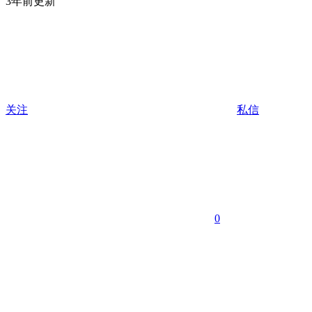
3年前更新
关注
私信
0