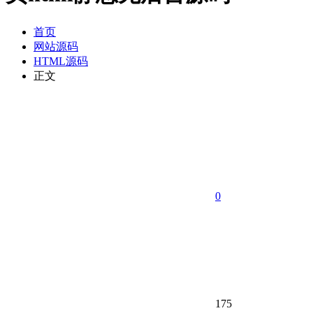
首页
网站源码
HTML源码
正文
0
175