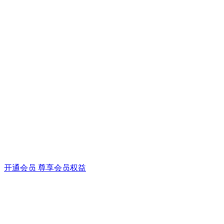
开通会员 尊享会员权益