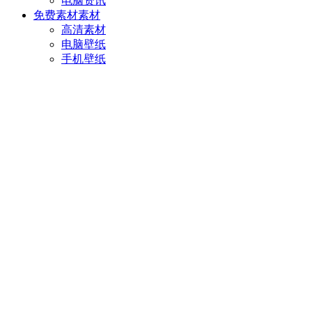
电脑资讯
免费素材
素材
高清素材
电脑壁纸
手机壁纸