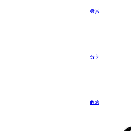
赞赏
分享
收藏