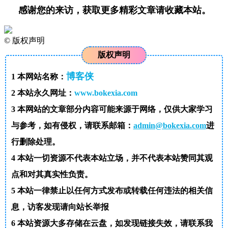
感谢您的来访，获取更多精彩文章请收藏本站。
©
版权声明
版权声明
博客侠
1
本网站名称：
2
本站永久网址：
www.bokexia.com
3
本网站的文章部分内容可能来源于网络，仅供大家学习
与参考，如有侵权，请联系邮箱：
admin@bokexia.com
进
行删除处理。
4
本站一切资源不代表本站立场，并不代表本站赞同其观
点和对其真实性负责。
5
本站一律禁止以任何方式发布或转载任何违法的相关信
息，访客发现请向站长举报
6
本站资源大多存储在云盘，如发现链接失效，请联系我