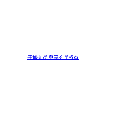
开通会员 尊享会员权益