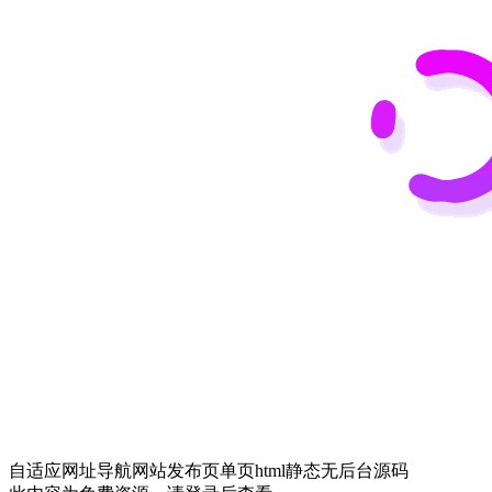
自适应网址导航网站发布页单页html静态无后台源码