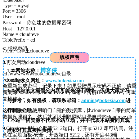
Type = mysql
Port = 3306
User = root
Password = 你创建的数据库密码
Host = 127.0.0.1
Name = cloudreve
TablePrefix = cd_
©
版权声明
7.Ctrl+C停止cloudreve
版权声明
8.再次启动cloudreve
博客侠
1
本网站名称：
cd /www/wwwroot/cloudreve目录
./cloudreve
2
本站永久网址：
www.bokexia.com
会重新生成密码，记录下来！如果登陆显示密码不正确，请重
3
本网站的文章部分内容可能来源于网络，仅供大家学习
新删除cloudreve和cloudreve.db，重新上传解压cloudreve，再重
复操作！~
与参考，如有侵权，请联系邮箱：
admin@bokexia.com
进
这样就会自动使用咱们自建的数据库，比cloudreve自带的简单
行删除处理。
数据库强很多。然后就可以删除网站目录自带的cloudreve.db
4
本站一切资源不代表本站立场，并不代表本站赞同其观
9.Cloudreve 默认会监听5212端口。打开ip:5212 即可访问。注
点和对其真实性负责。
意在宝塔面板-安全，开放端口 5212，还有开启443端