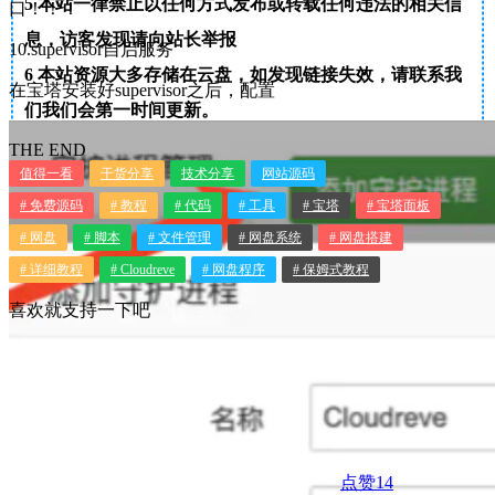
5
本站一律禁止以任何方式发布或转载任何违法的相关信
口！！！
息，访客发现请向站长举报
10.supervisor自启服务
6
本站资源大多存储在云盘，如发现链接失效，请联系我
在宝塔安装好supervisor之后，配置
们我们会第一时间更新。
THE END
值得一看
干货分享
技术分享
网站源码
# 免费源码
# 教程
# 代码
# 工具
# 宝塔
# 宝塔面板
# 网盘
# 脚本
# 文件管理
# 网盘系统
# 网盘搭建
# 详细教程
# Cloudreve
# 网盘程序
# 保姆式教程
喜欢就支持一下吧
点赞
14