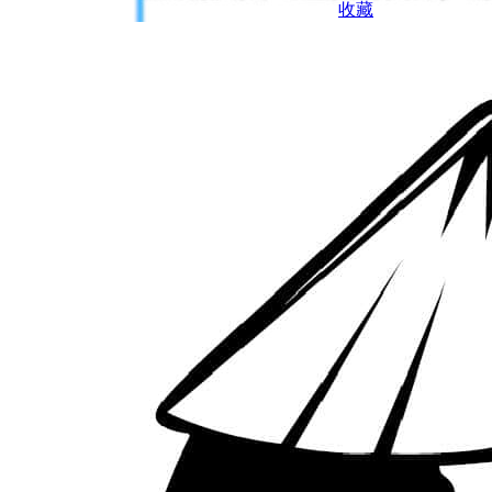
收藏
11.配置反向代理实现域名访问
在宝塔面板点击刚才新建的网站，点击反向代理-添加反向代
理，代理名称随便填，我这里填写cloudreve,目标URL填写
http://127.0.0.1:5212，点击提交。
12.配置离线下载
安装基础组件wget、curl、ca-certificates
apt install wget curl ca-certificates
下载aria2
脚本
wget -N git.io/aria2.sh && chmod +x aria2.sh