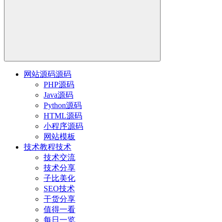
网站源码
源码
PHP源码
Java源码
Python源码
HTML源码
小程序源码
网站模板
技术教程
技术
技术交流
技术分享
子比美化
SEO技术
干货分享
值得一看
每日一览