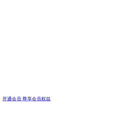
开通会员 尊享会员权益