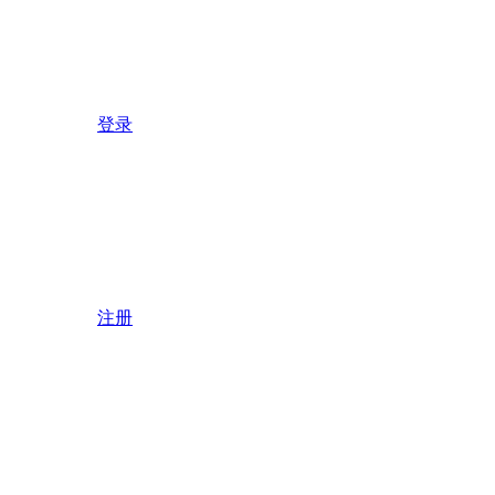
登录
注册