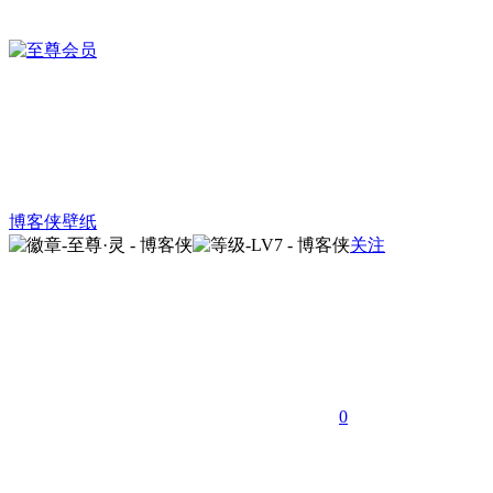
博客侠壁纸
关注
0