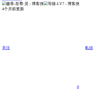
4个月前更新
关注
私信
0