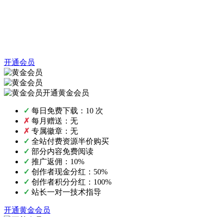
开通会员
开通黄金会员
✓
每日免费下载：10 次
✗
每月赠送：无
✗
专属徽章：无
✓
全站付费资源半价购买
✓
部分内容免费阅读
✓
推广返佣：10%
✓
创作者现金分红：50%
✓
创作者积分分红：100%
✓
站长一对一技术指导
开通黄金会员