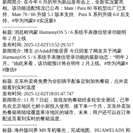
新闻简介: 在今年 6 月的华为新品发布会上，全新实况窗亮
相。该功能适配情况已公布：Mate / Pura 80 等机型出厂已支
持、Mate 70 / 60 升级 5.1 版本支持、Pura X 系列升级 6.0 后支
持。#华为鸿蒙# #实况窗#
———————-
标题: 消息称鸿蒙 HarmonyOS 5 / 6 系统手表微信登录功能明
年 2 月上线
发布时间: 2025-12-02T13:52:29.517
新闻简介: 博主 @Adak封狼居胥 今日回复了网友关于鸿蒙
HarmonyOS 5 / 6 系统手表微信登录功能的最新动态：“明年 2
月。”由此来看，该功能预计将在明年 2 月上线。#华为鸿蒙#
#微信#
———————-
标题: 京东外卖将免费为全职骑手配备定制加热餐箱，点外卖
能看到实时温度
发布时间: 2025-12-02T18:01:47.747
新闻简介: 11 月 7 日起，首批加热餐箱经多轮安全测试，已率
先在北京地区七鲜小厨投入使用。接下来一个月，京东外卖加
热餐箱将陆续覆盖寒冷地区的城市。未来，用户还可以在订单
配送页看到实时的餐箱温度。
———————-
标题: 海外版问界 M9 车机曝光，完成地图、HUAWEI ADS 和