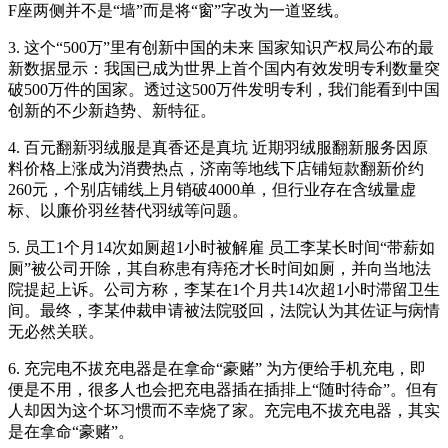
F座两侧并不是“墙”而是将“窗”字改为一道竖线。
3. 这个“500万”里有创新中国的未来 国家知识产权局公布的最
新数据显示：我国已成为世界上首个国内有效发明专利数量突
破500万件的国家。透过这500万件发明专利，我们能看到中国
创新的不少新趋势、新特征。
4. 百元翻新羽绒服是真香还是真坑 近期羽绒服翻新服务因原
料价格上涨成为消费热点，济南等地线下店铺短款翻新价约
260元，个别店铺线上月销破4000单，但行业存在含绒量虚
标、以廉价羽丝替代羽绒等问题。
5. 员工1个月14次如厕超1小时被解雇 员工李某长时间“带薪如
厕”被公司开除，其自称患有痔疮才长时间如厕，并向当地法
院提起上诉。公司方称，李某在1个月共14次超1小时滞留卫生
间。最终，李某仲裁申请被法院驳回，法院认为其佐证与病情
无必然关联。
6. 充完电不拔充电器是在拿命“豪赌” 为方便给手机充电，即
便是不用，很多人也会把充电器插在插排上“随时待命”。但有
人却因为这个坏习惯而不幸烧了家。充完电不拔充电器，其实
是在拿命“豪赌”。