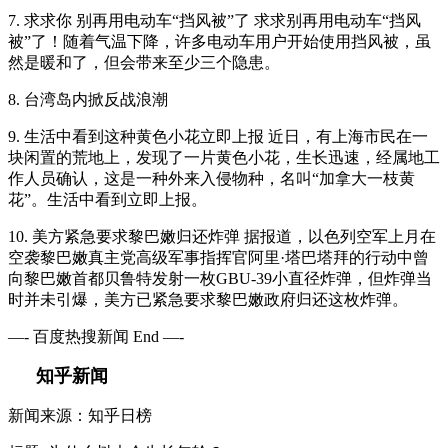
7. 求求你 别再用电动车“挡风被”了 求求别再用电动车“挡风
被”了！随着气温下降，许多电动车用户开始使用挡风被，虽
然是暖和了，但会带来至少三个隐患。
8. 台湾岛内掀反战浪潮
9. 生活中看到这种黄色小花立即上报 近日，有上海市民在一
块闲置的荒地上，发现了一片黄色小花，生长迅速，经属地工
作人员确认，这是一种外来入侵物种，名叫“加拿大一枝黄
花”。生活中看到立即上报。
10. 美方紧急要求黎巴嫩归还炸弹 据报道，以色列空军上月在
空袭黎巴嫩真主党高级军事指挥官阿里·塔巴塔拜的行动中曾
向黎巴嫩首都贝鲁特发射一枚GBU-39小直径炸弹，但炸弹当
时并未引爆，美方已紧急要求黎巴嫩政府归还这枚炸弹。
—- 百度热搜新闻 End —-
知乎新闻
新闻来源：知乎日榜