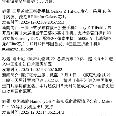
年初设定全年目标：35 万台。
———————-
标题: 三星首款三折叠手机 Galaxy Z TriFold 发布：采用 10 英
寸内屏、骁龙 8 Elite for Galaxy 芯片
发布时间: 2025-12-02T09:20:57.553
新闻简介: 三星正式发布首款三折叠手机Galaxy Z TriFold，展
开后10英寸大屏相当于三部6.5英寸手机，支持多窗口操作和
独立版Samsung DeX。配备2亿像素主摄、5600mAh电池和骁
龙8 Elite芯片，12月12日韩国首发。#三星三折叠手机#
#GalaxyZTriFold#
———————-
标题: 迪士尼《疯狂动物城 2》总票房破 20 亿，超《海王》进
入中国影史进口片票房前五
发布时间: 2025-12-02T07:50:16.82
新闻简介: 据灯塔专业版，截至 12 月 1 日，《疯狂动物城 2》
上映 6 天累计票房已达 20.22 亿，超过《海王》进入中国影史
进口片票房前五名。本片还仅用 5 天时间便成为了中国影史进
口动画票房冠军。
———————-
标题: 华为鸿蒙 HarmonyOS 全新实况窗适配情况公布，Mate /
Pura 80 等系列机型出厂支持
发布时间: 2025-12-02T14:36:21.473