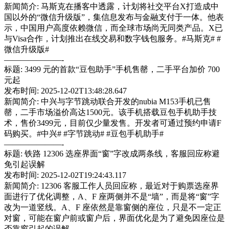
新闻简介: 马斯克在播客中透露，计划将社交平台X打造成中
国以外的“微信升级版”，集信息发布与金融支付于一体。他表
示，中国用户高度依赖微信，而全球市场尚无同类产品。X已
与Visa合作，计划推出在线交易和数字钱包服务。#马斯克# #
微信升级版#
———————-
标题: 3499 元的首款“豆包助手”手机售罄，二手平台加价 700
元起
发布时间: 2025-12-02T13:48:28.647
新闻简介: 中兴与字节跳动联合开发的nubia M153手机已售
罄，二手市场溢价高达1500元。该手机搭载豆包手机助手技
术，售价3499元，目前仅少量发售。开发者可通过预约申请F
码购买。#中兴# #字节跳动# #豆包手机助手#
———————-
标题: 铁路 12306 选座界面“窗”字改成两条线，客服回应称避
免引起误解
发布时间: 2025-12-02T19:24:43.117
新闻简介: 12306 客服工作人员回应称，最近对于购票选座界
面进行了优化调整，A、F 座两侧并不是“墙”，而是将“窗”字
改为一道竖线。A、F 座依然是靠窗侧的座位，只是不一定正
对窗，可能在窗户前或窗户后，界面优化是为了避免因座位是
否靠窗引起的误解。