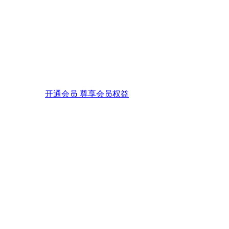
开通会员 尊享会员权益