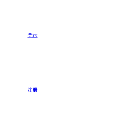
登录
注册