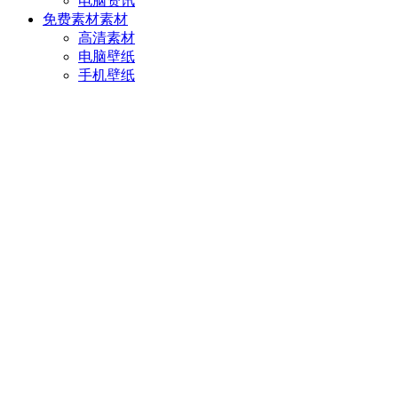
电脑资讯
免费素材
素材
高清素材
电脑壁纸
手机壁纸