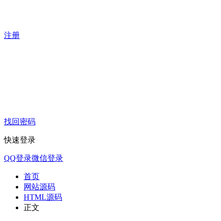
注册
找回密码
快速登录
QQ登录
微信登录
首页
网站源码
HTML源码
正文