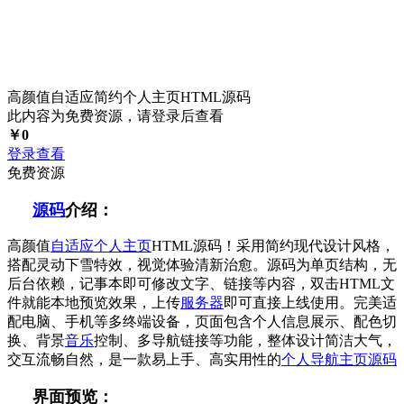
高颜值自适应简约个人主页HTML源码
此内容为免费资源，请登录后查看
￥
0
登录查看
免费资源
源码
介绍：
高颜值
自适应
个人主页
HTML源码！采用简约现代设计风格，
搭配灵动下雪特效，视觉体验清新治愈。源码为单页结构，无
后台依赖，记事本即可修改文字、链接等内容，双击HTML文
件就能本地预览效果，上传
服务器
即可直接上线使用。完美适
配电脑、手机等多终端设备，页面包含个人信息展示、配色切
换、背景
音乐
控制、多导航链接等功能，整体设计简洁大气，
交互流畅自然，是一款易上手、高实用性的
个人导航
主页源码
界面预览：