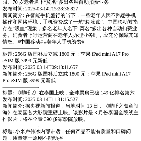
限、70 岁老者名下“莫名”多出各种自动扣费业务
发布时间: 2025-03-14T15:28:36.827
新闻简介: 在智能手机盛行的当下，一些老年人因不熟悉手机
操作和网络环境，手机资费成了一笔“糊涂账”。中国移动被指
存在“吸血”现象，多名老年人名下“莫名”多出各种自动扣费业
务。消费者呼吁运营商在老年人办理业务时，应充分保障其知
情权。#中国移动# #老年人手机资费#
———————-
标题: 256G 版国补后立减 1800 元：苹果 iPad mini A17 Pro
eSIM 版 3999 元新低
发布时间: 2025-03-14T09:18:11.657
新闻简介: 256G 版国补后立减 1800 元：苹果 iPad mini A17
Pro eSIM 版 3999 元新低
———————-
标题: 《哪吒 2》在泰国上映，全球票房已破 149 亿排名第六
发布时间: 2025-03-14T11:31:15.527
新闻简介: 据央视新闻报道，当地时间 13 日，《哪吒之魔童闹
海》在泰国各大影院重磅上映。该影片是 3 月份泰国全院线主
推影片，将在全泰 390 多家影院放映。
———————-
标题: 小米卢伟冰内部讲话：任何产品不能有质量和口碑问
题，质量第一原则不能动摇