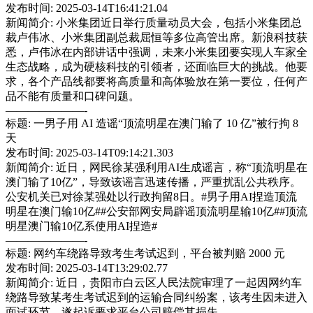
发布时间: 2025-03-14T16:41:21.04
新闻简介: 小米集团近日举行质量动员大会，包括小米集团总
裁卢伟冰、小米集团副总裁屈恒等多位高管出席。新浪科技获
悉，卢伟冰在内部讲话中强调，未来小米集团要实现人车家全
生态战略，成为硬核科技的引领者，还面临巨大的挑战。他要
求，各个产品线都要将高质量和高体验放在第一要位，任何产
品不能有质量和口碑问题。
———————-
标题: 一男子用 AI 造谣“顶流明星在澳门输了 10 亿”被行拘 8
天
发布时间: 2025-03-14T09:14:21.303
新闻简介: 近日，网民徐某强利用AI生成谣言，称“顶流明星在
澳门输了10亿”，导致该谣言迅速传播，严重扰乱公共秩序。
公安机关已对徐某强处以行政拘留8日。#男子用AI捏造顶流
明星在澳门输10亿##公安部网安局辟谣顶流明星输10亿##顶流
明星澳门输10亿系使用AI捏造#
———————-
标题: 网约车绕路导致考生考试迟到，平台被判赔 2000 元
发布时间: 2025-03-14T13:29:02.77
新闻简介: 近日，贵阳市白云区人民法院审理了一起因网约车
绕路导致某考生考试迟到的运输合同纠纷案，该考生因未进入
面试环节，遂起诉要求平台公司赔偿其损失。