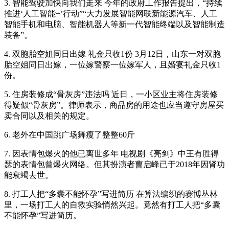
3. 智能驾驶加快向我们走来 今年的政府工作报告提出，“持续
推进‘人工智能+’行动”“大力发展智能网联新能源汽车、人工
智能手机和电脑、智能机器人等新一代智能终端以及智能制造
装备”。
4. 双胞胎空姐同日出嫁 礼金只收1份 3月12日，山东一对双胞
胎空姐同日出嫁，一位嫁警察一位嫁军人，且婚宴礼金只收1
份。
5. 住房装修成“骨灰房”违法吗 近日，一小区业主将住房装修
得疑似“骨灰房”。律师表示，商品房的用途也应当遵守房屋买
卖合同以及相关的规定。
6. 老外在中国跳广场舞瘦了整整60斤
7. 因表情包爆火的他已离世多年 电视剧《亮剑》中王有胜得
瑟的表情包曾爆火网络。但其扮演者曹启峰已于2018年因肾功
能衰竭去世。
8. 打工人把“多囊不能怀孕”写进简历 在算法编织的赛博丛林
里，一场打工人的自救实验悄然兴起。竟然有打工人把“多囊
不能怀孕”写进简历。