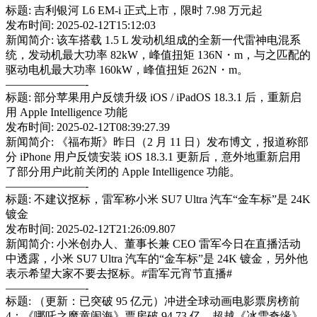
标题: 吉利银河 L6 EM-i 正式上市，限时 7.98 万元起
发布时间: 2025-02-12T15:12:03
新闻简介: 该车搭载 1.5 L 发动机组成的全新一代雷神电混系
统，发动机最大功率 82kW，峰值扭矩 136N・m，与之匹配的
驱动电机最大功率 160kW，峰值扭矩 262N・m。
———————-
标题: 部分苹果用户反馈升级 iOS / iPadOS 18.3.1 后，重新启
用 Apple Intelligence 功能
发布时间: 2025-02-12T08:39:27.39
新闻简介: 《福布斯》昨日（2 月 11 日）发布博文，报道称部
分 iPhone 用户反馈安装 iOS 18.3.1 更新后，意外地重新启用
了部分用户此前关闭的 Apple Intelligence 功能。
———————-
标题: 不建议抠标，雷军称小米 SU7 Ultra 汽车“金车标”是 24K
镀金
发布时间: 2025-02-12T21:26:09.807
新闻简介: 小米创办人、董事长兼 CEO 雷军今日在直播活动
中透露，小米 SU7 Ultra 汽车的“金车标”是 24K 镀金，另外他
表示希望大家不要去抠标。#雷军元宵节直播#
———————-
标题: （更新：已突破 95 亿元）冲进全球动画电影票房榜前
4：《哪吒之魔童闹海》票房破 94.73 亿，超越《冰雪奇缘》