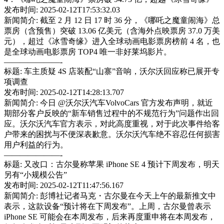
发布时间: 2025-02-12T17:53:32.03
新闻简介: 截至 2 月 12 日 17 时 36 分，《哪吒之魔童闹海》总
票房（含预售）突破 13.06 亿美元（含海外点映票房 37.0 万美
元），超过《冰雪奇缘》进入全球动画电影票房榜前 4 名，也
是全球动画电影票房 TOP4 唯一非好莱坞影片。
———————-
标题: 车主质疑 4S 店装配“山寨”音响，沃尔沃回应称已展开专
项调查
发布时间: 2025-02-12T14:28:13.707
新闻简介: 今日 @沃尔沃汽车VolvoCars 官方发布声明，就近
期部分客户反映的“新车销售过程中的不规范行为”问题作出回
应。沃尔沃汽车官方表示，对此高度重视，对于此次事件给客
户带来的困扰与不便深表歉意。沃尔沃汽车绝不容忍任何损害
用户利益的行为。
———————-
标题: 又改口：古尔曼称苹果 iPhone SE 4 预计下周发布，明天
另有“小规模公告”
发布时间: 2025-02-12T11:47:56.167
新闻简介: 彭博社记者马克・古尔曼在今天上午的最新推文中
表示，这款设备“预计将在下周发布”。上周，古尔曼曾表示
iPhone SE 可能会在本周发布，后来再度重申将在本周发布，