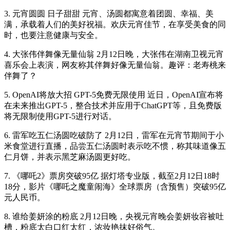
3. 元宵圆圆 日子甜甜 元宵、汤圆都寓意着团圆、幸福、美
满，承载着人们的美好祝福。欢庆元宵佳节，在享受美食的同
时，也要注意健康与安全。
4. 大张伟伴舞像无量仙翁 2月12日晚，大张伟在湖南卫视元宵
喜乐会上表演，网友称其伴舞好像无量仙翁。趣评：老寿桃来
伴舞了？
5. OpenAI将放大招 GPT-5免费无限使用 近日，OpenAI宣布将
在未来推出GPT-5，整合技术并应用于ChatGPT等，且免费版
将无限制使用GPT-5进行对话。
6. 雷军吃五仁汤圆吃破防了 2月12日，雷军在元宵节期间于小
米食堂进行直播，品尝五仁汤圆时表示吃不惯，称其味道像五
仁月饼，并表示黑芝麻汤圆更好吃。
7. 《哪吒2》票房突破95亿 据灯塔专业版，截至2月12日18时
18分，影片《哪吒之魔童闹海》全球票房（含预售）突破95亿
元人民币。
8. 谁给姜妍涂的粉底 2月12日晚，央视元宵晚会姜妍妆容被吐
槽，粉底太白口红太红，浓妆艳抹好俗气。