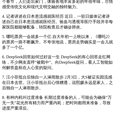
个春节，人们走出家门，体验各地丰富多彩的年俗年味，尽情
感受传统文化和现代文明交融的独特魅力。
4. 记者讲述在日本患流感就医经历 近日，一驻日媒体记者讲
述自己在日本患流感就医经历。验血与透视等医疗手段并非每
家医院都能够配备，转院检查后才确诊肺炎。
5. 哪吒票房一会就多一个亿 自大年初一上映以来，《哪吒2》
的票房一路不断飙升。不夸张地说，票房走势确实是一会儿就
多了一个亿。
6. DeepSeek回答如何过好这一生 DeepSeek的有心回答走红网
络，不少网友直呼“被戳中”。向DeepSeek提问，看人工智能如
何解答盘桓在人心里的疑问。
7. 汪小菲抵台后独自一人淋雨散步 2月3日，大S被证实因流感
在日本去世。汪小菲抵台后心情糟透，说熙媛永远是家人，之
后独自一人淋雨散步。
8. 有种内耗叫过度准备 长期过度准备的人，可能会为确保“万
无一失”花光所有精力而严重内耗；把时间都用来准备，导致
进度严重滞后。