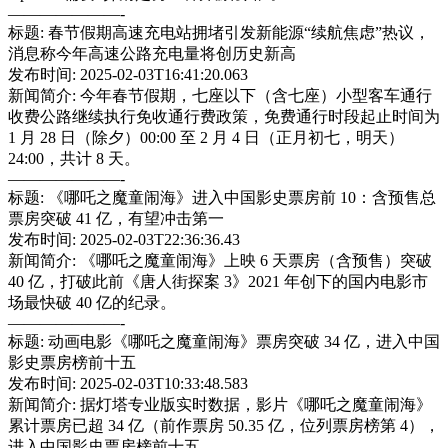
———————-
标题: 春节假期高速充电站拥堵引发新能源“续航焦虑”热议，
消息称今年高速公路充电量将创历史新高
发布时间: 2025-02-03T16:41:20.063
新闻简介: 今年春节假期，七座以下（含七座）小型客车通行
收费公路继续执行免收通行费政策，免费通行时段起止时间为
1 月 28 日（除夕）00:00 至 2 月 4 日（正月初七，明天）
24:00，共计 8 天。
———————-
标题: 《哪吒之魔童闹海》进入中国影史票房前 10：含预售总
票房突破 41 亿，有望冲击第一
发布时间: 2025-02-03T22:36:36.43
新闻简介: 《哪吒之魔童闹海》上映 6 天票房（含预售）突破
40 亿，打破此前《唐人街探案 3》2021 年创下的国内电影市
场最快破 40 亿的纪录。
———————-
标题: 动画电影《哪吒之魔童闹海》票房突破 34 亿，进入中国
影史票房榜前十五
发布时间: 2025-02-03T10:33:48.583
新闻简介: 据灯塔专业版实时数据，影片《哪吒之魔童闹海》
累计票房已超 34 亿（前作票房 50.35 亿，位列票房榜第 4），
进入中国影史票房榜前十五。