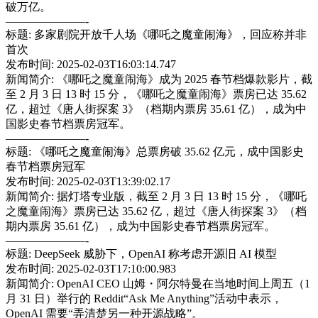
破万亿。
———————-
标题: 多家剧院开放千人场《哪吒之魔童闹海》，回应称并非
首次
发布时间: 2025-02-03T16:03:14.747
新闻简介: 《哪吒之魔童闹海》成为 2025 春节档爆款影片，截
至 2 月 3 日 13 时 15 分，《哪吒之魔童闹海》票房已达 35.62
亿，超过《唐人街探案 3》（档期内票房 35.61 亿），成为中
国影史春节档票房冠军。
———————-
标题: 《哪吒之魔童闹海》总票房破 35.62 亿元，成中国影史
春节档票房冠军
发布时间: 2025-02-03T13:39:02.17
新闻简介: 据灯塔专业版，截至 2 月 3 日 13 时 15 分，《哪吒
之魔童闹海》票房已达 35.62 亿，超过《唐人街探案 3》（档
期内票房 35.61 亿），成为中国影史春节档票房冠军。
———————-
标题: DeepSeek 威胁下，OpenAI 称考虑开源旧 AI 模型
发布时间: 2025-02-03T17:10:00.983
新闻简介: OpenAI CEO 山姆・阿尔特曼在当地时间上周五（1
月 31 日）举行的 Reddit“Ask Me Anything”活动中表示，
OpenAI 需要“弄清楚另一种开源战略”。