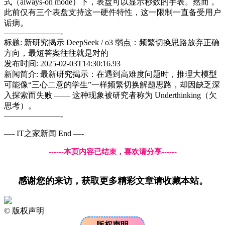
式（always-on mode）下，表盘可以显示秒数的手表。然而，
此前仅有三个表盘支持这一硬件特性，这一限制一直备受用户
诟病。
———————-
标题: 新研究揭示 DeepSeek / o3 弱点：频繁切换思路放弃正确
方向，最短答案往往就是对的
发布时间: 2025-02-03T14:30:16.93
新闻简介: 最新研究揭示：在遇到高难度问题时，推理大模型
可能像“三心二意的学生”一样频繁切换解题思路，却因缺乏深
入探索而失败 —— 这种现象被研究者称为 Underthinking（欠
思考）。
———————-
—- IT之家新闻 End —-
------本页内容已结束，喜欢请分享------
感谢您的来访，获取更多精彩文章请收藏本站。
©
版权声明
版权声明