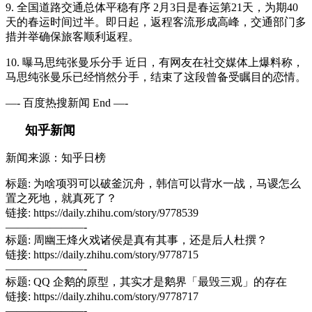
9. 全国道路交通总体平稳有序 2月3日是春运第21天，为期40
天的春运时间过半。即日起，返程客流形成高峰，交通部门多
措并举确保旅客顺利返程。
10. 曝马思纯张曼乐分手 近日，有网友在社交媒体上爆料称，
马思纯张曼乐已经悄然分手，结束了这段曾备受瞩目的恋情。
—- 百度热搜新闻 End —-
知乎新闻
新闻来源：知乎日榜
标题: 为啥项羽可以破釜沉舟，韩信可以背水一战，马谡怎么
置之死地，就真死了？
链接: https://daily.zhihu.com/story/9778539
———————-
标题: 周幽王烽火戏诸侯是真有其事，还是后人杜撰？
链接: https://daily.zhihu.com/story/9778715
———————-
标题: QQ 企鹅的原型，其实才是鹅界「最毁三观」的存在
链接: https://daily.zhihu.com/story/9778717
———————-