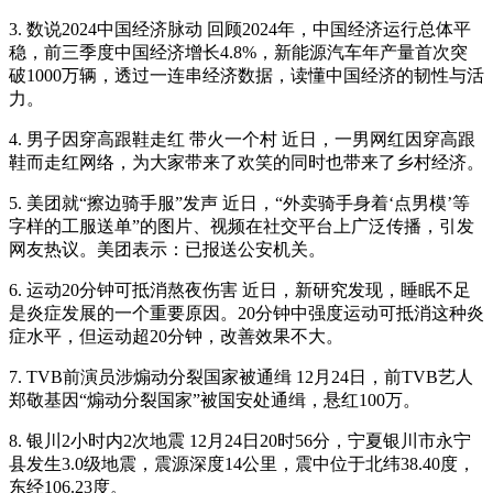
3. 数说2024中国经济脉动 回顾2024年，中国经济运行总体平
稳，前三季度中国经济增长4.8%，新能源汽车年产量首次突
破1000万辆，透过一连串经济数据，读懂中国经济的韧性与活
力。
4. 男子因穿高跟鞋走红 带火一个村 近日，一男网红因穿高跟
鞋而走红网络，为大家带来了欢笑的同时也带来了乡村经济。
5. 美团就“擦边骑手服”发声 近日，“外卖骑手身着‘点男模’等
字样的工服送单”的图片、视频在社交平台上广泛传播，引发
网友热议。美团表示：已报送公安机关。
6. 运动20分钟可抵消熬夜伤害 近日，新研究发现，睡眠不足
是炎症发展的一个重要原因。20分钟中强度运动可抵消这种炎
症水平，但运动超20分钟，改善效果不大。
7. TVB前演员涉煽动分裂国家被通缉 12月24日，前TVB艺人
郑敬基因“煽动分裂国家”被国安处通缉，悬红100万。
8. 银川2小时内2次地震 12月24日20时56分，宁夏银川市永宁
县发生3.0级地震，震源深度14公里，震中位于北纬38.40度，
东经106.23度。