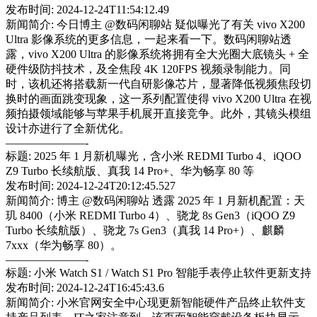
发布时间: 2024-12-24T11:54:12.49
新闻简介: 今日博主 @数码闲聊站 疑似曝光了有关 vivo X200
Ultra 影像系统的更多信息，一起来看一下。数码闲聊站透
露，vivo X200 Ultra 的影像系统将拥有全大光圈大底镜头 + 全
硬件级防抖技术，及全焦段 4K 120FPS 视频录制能力。同
时，该机还将搭载新一代自研影像芯片，显著降低视频焦段切
换时的画面跳变现象，这一系列配置使得 vivo X200 Ultra 在视
频拍摄领域能够与苹果手机展开直接竞争。此外，其镜头模组
设计亦进行了全新优化。
———————-
标题: 2025 年 1 月新机曝光，含小米 REDMI Turbo 4、iQOO
Z9 Turbo 长续航版、真我 14 Pro+、华为畅享 80 等
发布时间: 2024-12-24T20:12:45.527
新闻简介: 博主 @数码闲聊站 透露 2025 年 1 月新机配置：天
玑 8400（小米 REDMI Turbo 4）、骁龙 8s Gen3（iQOO Z9
Turbo 长续航版）、骁龙 7s Gen3（真我 14 Pro+）、麒麟
7xxx（华为畅享 80）。
———————-
标题: 小米 Watch S1 / Watch S1 Pro 智能手表停止软件更新支持
发布时间: 2024-12-24T16:45:43.6
新闻简介: 小米官网安全中心现更新智能硬件产品终止软件支