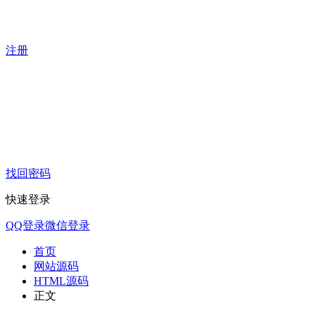
注册
找回密码
快速登录
QQ登录
微信登录
首页
网站源码
HTML源码
正文