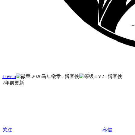
Love u
2年前更新
关注
私信