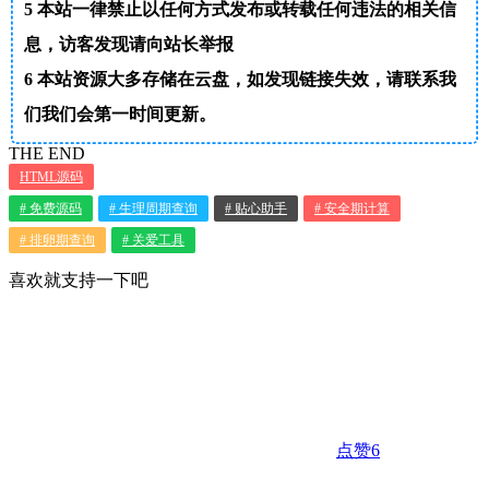
5
本站一律禁止以任何方式发布或转载任何违法的相关信
息，访客发现请向站长举报
6
本站资源大多存储在云盘，如发现链接失效，请联系我
们我们会第一时间更新。
THE END
HTML源码
# 免费源码
# 生理周期查询
# 贴心助手
# 安全期计算
# 排卵期查询
# 关爱工具
喜欢就支持一下吧
点赞
6