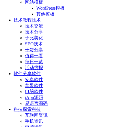
网站模板
WordPress模板
其他模板
技术教程
技术
技术交流
技术分享
子比美化
SEO技术
干货分享
值得一看
每日一览
活动线报
软件分享
软件
安卓软件
苹果软件
电脑软件
iApp源码
易语言源码
科技探索
科技
互联网资讯
手机资讯