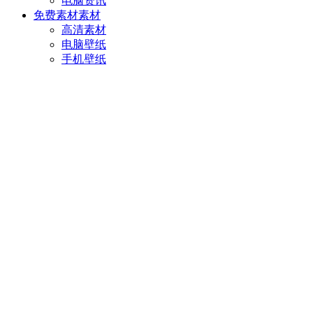
电脑资讯
免费素材
素材
高清素材
电脑壁纸
手机壁纸