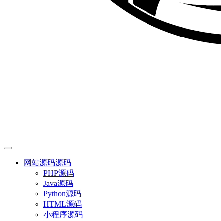
网站源码
源码
PHP源码
Java源码
Python源码
HTML源码
小程序源码