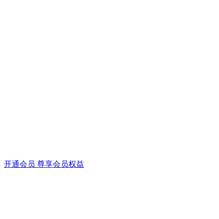
开通会员 尊享会员权益