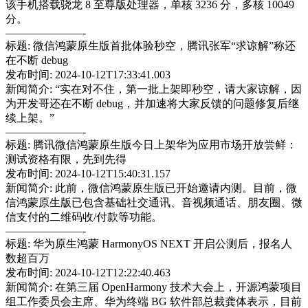
该手机搭载骁龙 8 至尊版处理器，单核 3236 分，多核 10049
分。
———————-
标题: 微信鸿蒙原生版首批体验秒空，腾讯张军“求谅解”称还
在不断 debug
发布时间: 2024-10-12T17:33:41.003
新闻简介: “实在对不住，第一批上架即秒空，请大家谅解，因
为开发哥还在不断 debug，并加速将大家反馈的问题修复后继
续上架。”
———————-
标题: 腾讯微信鸿蒙原生版今日上架华为应用市场开放尝鲜：
测试资格有限，先到先得
发布时间: 2024-10-12T15:40:31.157
新闻简介: 此前，微信鸿蒙原生版已开始邀请内测。目前，微
信鸿蒙原生版已包含基础社交通讯、音视频通话、朋友圈、微
信支付的二维码收/付款等功能。
———————-
标题: 华为原生鸿蒙 HarmonyOS NEXT 开启公测后，报名人
数超百万
发布时间: 2024-10-12T12:22:40.463
新闻简介: 在第三届 OpenHarmony 技术大会上，开源鸿蒙项目
组工作委员会主席、华为终端 BG 软件部总裁龚体表示，目前