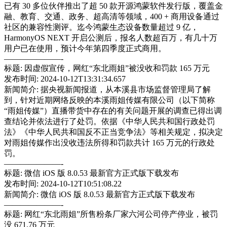
已有 30 多位伙伴推出了超 50 款开源鸿蒙软件发行版，覆盖金
融、教育、交通、政务、超高清等领域，400 + 商用设备通过
社区的兼容性测评。迄今鸿蒙生态设备数量超过 9 亿，
HarmonyOS NEXT 开启公测后，报名人数超百万，有几十万
用户已在使用，预计今年第四季度正式商用。
———————-
标题: 因虚假宣传，网红“东北雨姐”被没收和罚款 165 万元
发布时间: 2024-10-12T13:31:34.657
新闻简介: 据央视新闻报道，从本溪县市场监督管理局了解
到，针对近期网络反映的本溪雨姐传媒有限公司（以下简称
“雨姐传媒”）直播带货中存在的有关问题开展的调查已得出调
查结论并依法进行了处罚。依据《中华人民共和国行政处罚
法》《中华人民共和国反不正当竞争法》等相关规定，拟决定
对雨姐传媒作出没收违法所得和罚款共计 165 万元的行政处
罚。
———————-
标题: 微信 iOS 版 8.0.53 最新官方正式版下载发布
发布时间: 2024-10-12T10:51:08.22
新闻简介: 微信 iOS 版 8.0.53 最新官方正式版下载发布
———————-
标题: 网红“东北雨姐”所售粉条厂家六河公司停产停业，被罚
没 671.76 万元