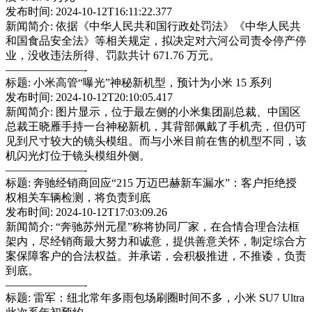
发布时间: 2024-10-12T16:11:22.377
新闻简介: 依据《中华人民共和国行政处罚法》《中华人民共
和国食品安全法》等相关规定，拟决定对六河公司责令停产停
业，没收违法所得、罚款共计 671.76 万元。
———————-
标题: 小米高管“曝光”神秘新机型，预计为小米 15 系列
发布时间: 2024-10-12T20:10:05.417
新闻简介: 图片显示，位于最左侧的小米集团副总裁、中国区
总裁王晓雁手持一台神秘新机，其背部佩戴了手机壳，但仍可
见到尺寸较大的镜头模组。而与小米目前在售的机型不同，该
机闪光灯位于镜头模组外侧。
———————-
标题: 奔驰经销商回应“215 万迈巴赫新车漏水”：客户拒绝授
权相关车辆检测，将负责到底
发布时间: 2024-10-12T17:03:09.26
新闻简介: “奔驰苏州元星”称将协同厂家，在合情合理合法框
架内，尽经销商最大努力和诚意，提供善意关怀，制定综合方
案保障客户的合法权益。并承诺，会积极推进，不推诿，负责
到底。
———————-
标题: 雷军：纽北常年多雨包场刷圈时间不多，小米 SU7 Ultra