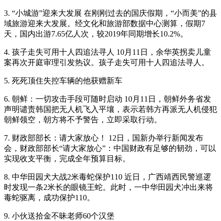
3. “小城游”迎来大发展 在刚刚过去的国庆假期，“小而美”的县
域旅游迎来大发展。经文化和旅游部数据中心测算，假期7
天，国内出游7.65亿人次，较2019年同期增长10.2%。
4. 孩子走失可用十人四追法寻人 10月11日，余华英拐卖儿童
案再次开庭审理引发热议。孩子走失可用十人四追法寻人。
5. 死死顶住失控车辆的他获赠新车
6. 朝鲜：一切攻击手段可随时启动 10月11日，朝鲜外务省发
声明谴责韩国把无人机飞入平壤，表示若韩方再派无人机侵犯
朝鲜领空，朝方将不予警告，立即采取行动。
7. 财政部部长：请大家放心！ 12日，国新办举行新闻发布
会，财政部部长“请大家放心”：中国财政有足够的韧劲，可以
实现收支平衡，完成全年预算目标。
8. 中华田园犬大战2米毒蛇保护110 近日，广西靖西民警巡逻
时发现一条2米长的眼镜王蛇。此时，一中华田园犬冲出来将
毒蛇驱离，成功保护110。
9. 小伙送拾金不昧老师60个汉堡