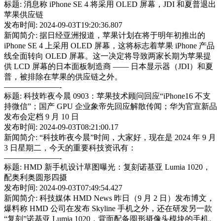
标题: 消息称 iPhone SE 4 将采用 OLED 屏幕，JDI 和夏普退出
苹果供应链
发布时间: 2024-09-03T19:20:36.807
新闻简介: 据日经亚洲报道，苹果计划在将于明年初推出的
iPhone SE 4 上采用 OLED 屏幕，这将标志着苹果 iPhone 产品
线全面转向 OLED 屏幕。这一决定将导致两家长期为苹果提
供 LCD 屏幕的日本面板制造商 —— 日本显示器（JDI）和夏
普，被排除在苹果的供应链之外。
———————-
标题: 科技昨夜今晨 0903：苹果技术顾问回应“iPhone16 不支
持微信”；国产 GPU 企业象帝先回应解散传闻；华为官宣新品
发布会定档 9 月 10 日
发布时间: 2024-09-03T08:21:00.17
新闻简介: “科技昨夜今晨”时间，大家好，现在是 2024 年 9 月
3 日星期二，今天的重要科技资讯有：
———————-
标题: HMD 新手机设计草图曝光：复刻诺基亚 Lumia 1020，
配奥利奥圆形四摄
发布时间: 2024-09-03T07:49:54.427
新闻简介: 科技媒体 HMD News 昨日（9 月 2 日）发布博文，
爆料称 HMD 公司在发布 Skyline 手机之外，还在研发另一款
“复刻”诺基亚 Lumia 1020，背面配备圆形摄像头模块的手机。