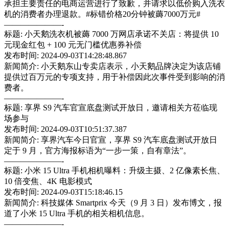
承担主要责任的电商运营进行了致歉，并请求以低价购入洗衣
机的消费者办理退款。#标错价格20分钟被薅7000万元#
———————-
标题: 小天鹅洗衣机被薅 7000 万网店承诺不关店：将提供 10
元现金红包 + 100 元无门槛优惠券补偿
发布时间: 2024-09-03T14:28:48.867
新闻简介: 小天鹅东山专卖店表示，小天鹅品牌决定为该店铺
提供过百万元的专项支持，用于补偿因此次事件受到影响的消
费者。
———————-
标题: 享界 S9 汽车官宣底盘测试开放日，邀请相关方莅临现
场参与
发布时间: 2024-09-03T10:51:37.387
新闻简介: 享界汽车今日官宣，享界 S9 汽车底盘测试开放日
定于 9 月，官方海报标语为“一步一策，自有章法”。
———————-
标题: 小米 15 Ultra 手机相机曝料：升级主摄、2 亿像素长焦、
10 倍变焦、4K 电影模式
发布时间: 2024-09-03T15:18:46.15
新闻简介: 科技媒体 Smartprix 今天（9 月 3 日）发布博文，报
道了小米 15 Ultra 手机的相关相机信息。
———————-