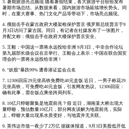
3. 暑期旅游亮点频现 随着暑假结束，各大旅游平台纷纷发布
暑期市场总结。从数据来看，国内旅游市场延续增长势头。同
时，在重大赛事、热门文化产品等带动下，市场亮点频现。
4. 俄狙击手在蒙古政府大楼架枪保护普京 俄罗斯总统普京于9
月3日访问了蒙古国。同日，有记者在社媒发布了一张图片，
并配文称：俄狙击手在政府大楼保护普京安全。
5. 王毅：中国这一票将永远投给非洲 9月3日，中非合作论坛
第九届部长级会议在京举行。王毅会上表示：中国在联合国安
理会的一票将永远投给非洲！
6. “妖股”暴跌99% 遭香港证监会点名
7. 12306回应29元坐高铁免费吃40元盒饭 近日，一男子称花29
元坐高铁，可免费吃40元盒饭，引发网友热议。12306回应：
确有此事，需在饭点乘坐跨局列车。
8. 10亿只蜉蝣聚集是地震前兆？假 近日，湖南某大桥出现大
量蜉蝣，预估数量10亿只，部分网友误解为地震前兆，实际
上，蜉蝣大量出现系水质变好，与地震并无关联。
9. 英伟达市值一夜少了2万亿 据媒体报道，9月3日美股低开低