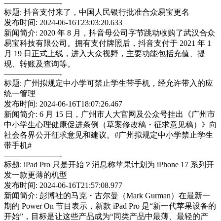
———————-
标题: 抖音支付来了，中国人民银行批准合众易宝更名
发布时间: 2024-06-16T23:03:20.633
新闻简介: 2020 年 8 月，抖音母公司字节跳动收购了武汉合众
易宝科技有限公司。拥有支付牌照后，抖音支付于 2021 年 1
月 19 日正式上线，进入大众视野，主要功能包括充值、提
现、转账及查询等。
———————-
标题: 广州拟规定中小学可禁止学生带手机，经允许带入的应
统一管理
发布时间: 2024-06-16T18:07:26.467
新闻简介: 6 月 15 日，广州市人大官网及公众号挂出《广州市
中小学生心理健康促进条例（草案修改稿・征求意见稿）》向
社会各界公开征求意见和建议。#广州拟规定中小学禁止学生
带手机#
———————-
标题: iPad Pro 只是开始？消息称苹果计划为 iPhone 17 系列开
发一款更薄的机型
发布时间: 2024-06-16T21:57:08.977
新闻简介: 彭博社的马克・古尔曼（Mark Gurman）在最新一
期的 Power On 节目表示，新款 iPad Pro 是“新一代苹果设备的
开始”，目标是让这些产品成为“同类产品中最薄、最轻的产