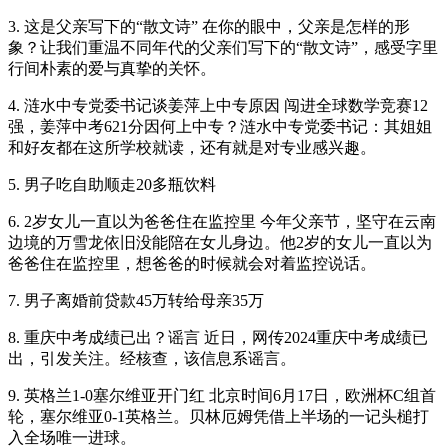
3. 这是父亲写下的“散文诗” 在你的眼中，父亲是怎样的形
象？让我们重温不同年代的父亲们写下的“散文诗”，感受字里
行间朴素的爱与真挚的关怀。
4. 涟水中专党委书记谈姜萍上中专原因 闯进全球数学竞赛12
强，姜萍中考621分因何上中专？涟水中专党委书记：其姐姐
和好友都在这所学校就读，还有就是对专业感兴趣。
5. 男子吃自助顺走20多瓶饮料
6. 2岁女儿一直以为爸爸住在监控里 今年父亲节，坚守在云南
边境的万雪龙依旧没能陪在女儿身边。他2岁的女儿一直以为
爸爸住在监控里，想爸爸的时候就会对着监控说话。
7. 男子离婚前贷款45万转给母亲35万
8. 重庆中考成绩已出？谣言 近日，网传2024重庆中考成绩已
出，引发关注。经核查，该信息系谣言。
9. 英格兰1-0塞尔维亚开门红 北京时间6月17日，欧洲杯C组首
轮，塞尔维亚0-1英格兰。贝林厄姆凭借上半场的一记头槌打
入全场唯一进球。