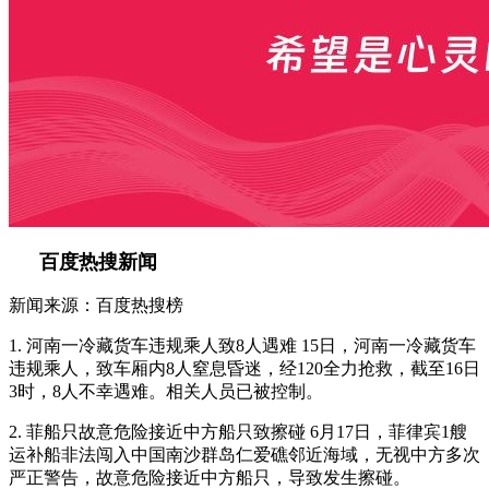
百度热搜新闻
新闻来源：百度热搜榜
1. 河南一冷藏货车违规乘人致8人遇难 15日，河南一冷藏货车
违规乘人，致车厢内8人窒息昏迷，经120全力抢救，截至16日
3时，8人不幸遇难。相关人员已被控制。
2. 菲船只故意危险接近中方船只致擦碰 6月17日，菲律宾1艘
运补船非法闯入中国南沙群岛仁爱礁邻近海域，无视中方多次
严正警告，故意危险接近中方船只，导致发生擦碰。