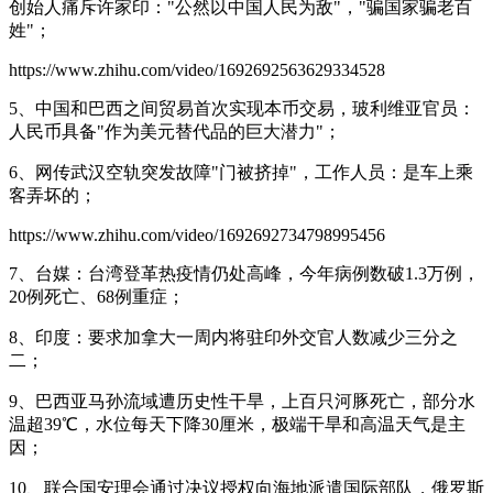
创始人痛斥许家印："公然以中国人民为敌"，"骗国家骗老百
姓"；
https://www.zhihu.com/video/1692692563629334528
5、中国和巴西之间贸易首次实现本币交易，玻利维亚官员：
人民币具备"作为美元替代品的巨大潜力"；
6、网传武汉空轨突发故障"门被挤掉"，工作人员：是车上乘
客弄坏的；
https://www.zhihu.com/video/1692692734798995456
7、台媒：台湾登革热疫情仍处高峰，今年病例数破1.3万例，
20例死亡、68例重症；
8、印度：要求加拿大一周内将驻印外交官人数减少三分之
二；
9、巴西亚马孙流域遭历史性干旱，上百只河豚死亡，部分水
温超39℃，水位每天下降30厘米，极端干旱和高温天气是主
因；
10、联合国安理会通过决议授权向海地派遣国际部队，俄罗斯