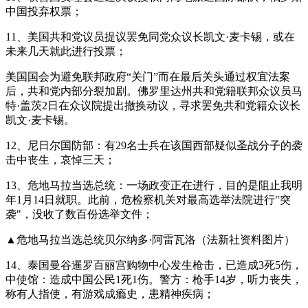
中国投弃权票；
11、美国共和党议员提议罢免同党众议长凯文·麦卡锡，或在
未来几天就此进行投票；
美国国会为避免联邦政府“关门”而在最后关头通过权宜法案
后，共和党内部分裂加剧。佛罗里达州共和党籍联邦众议员马
特·盖茨2日在众议院提出撤换动议，寻求罢免共和党籍众议长
凯文·麦卡锡。
12、尼日尔国防部：有29名士兵在该国西部疑似圣战分子的袭
击中丧生，哀悼三天；
13、危地马拉当选总统：一场政变正在进行，目的是阻止我明
年1月14日就职。此前，危检察机关对最高选举法院进行"突
袭"，没收了数百份选举文件；
▲危地马拉当选总统贝尔纳多·阿雷瓦洛（法新社资料图片）
14、泰国曼谷暹罗百丽宫购物中心发生枪击，已造成3死5伤，
中使馆：造成中国公民1死1伤。警方：枪手14岁，听力丧失，
称有人指使，有游戏成瘾史，患精神疾病；