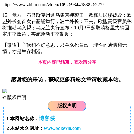
https://www.zhihu.com/video/1692693445838262272
15、俄方：布良斯克州遭乌集束弹袭击，数栋居民楼被毁；欧
盟外长会首次在基辅举行，波兰外长：不去。欧盟高级官员称
将推动乌入盟；乌克兰央行宣布：10月3日起取消格里夫纳固
定汇率政策，实施浮动汇率制度；
【微语】心软和不好意思，只会杀死自己。理性的薄情和无
情，才是生存利器。
------本页内容已结束，喜欢请分享------
感谢您的来访，获取更多精彩文章请收藏本站。
©
版权声明
版权声明
博客侠
1
本网站名称：
2
本站永久网址：
www.bokexia.com