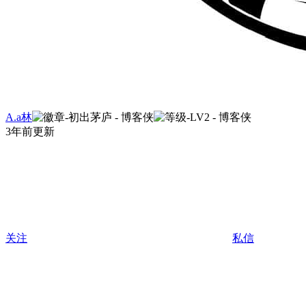
A.a林
3年前更新
关注
私信