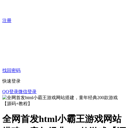
注册
找回密码
快速登录
QQ登录
微信登录
全网首发html小霸王游戏网站