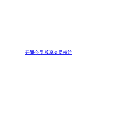
开通会员 尊享会员权益