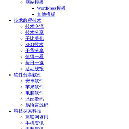
网站模板
WordPress模板
其他模板
技术教程
技术
技术交流
技术分享
子比美化
SEO技术
干货分享
值得一看
每日一览
活动线报
软件分享
软件
安卓软件
苹果软件
电脑软件
iApp源码
易语言源码
科技探索
科技
互联网资讯
手机资讯