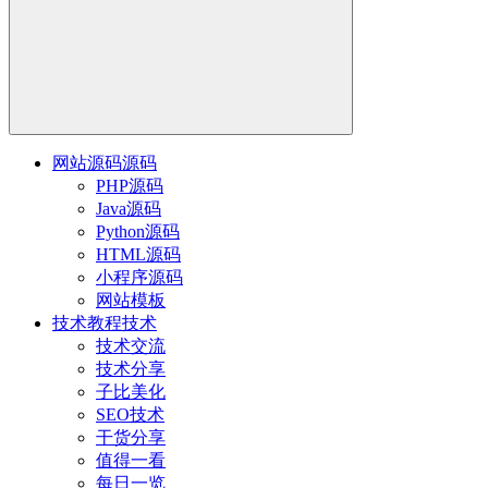
网站源码
源码
PHP源码
Java源码
Python源码
HTML源码
小程序源码
网站模板
技术教程
技术
技术交流
技术分享
子比美化
SEO技术
干货分享
值得一看
每日一览