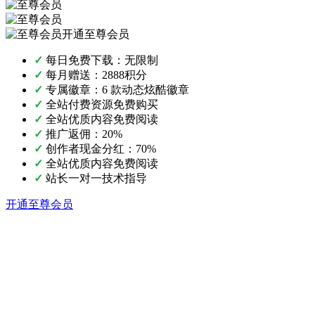
开通至尊会员
✓
每日免费下载：无限制
✓
每月赠送：2888积分
✓
专属徽章：6 款动态炫酷徽章
✓
全站付费资源免费购买
✓
全站优质内容免费阅读
✓
推广返佣：20%
✓
创作者现金分红：70%
✓
全站优质内容免费阅读
✓
站长一对一技术指导
开通至尊会员