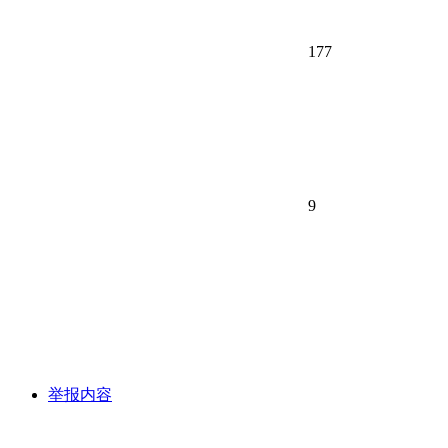
177
9
举报内容